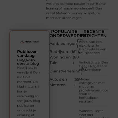
wél precies moet passen in een frame,
leuning of machineonderdeel? Dan
draait Metaal bewerken al snel om
meer dan alleen zagen
POPULAIRE
RECENTE
ONDERWERPEN
BERICHTEN
(174
De rol van een
Aanbiedingen
elektricien in
)
Barneveld bij een
Publiceer
Bedrijven
(161 )
thuislaadpaal
vandaag
Woning en
(80
nog jouw
Tuin
)
Verhuisd naar Den
eerste blog
Haag? Regel eerst
Heb jij iets te
(65
nieuwe sloten
Dienstverlening
vertellen? Dan
)
is dit het
Auto’s en
(55
Metaal
moment. Op
vormgeven met
Motoren
)
Mathmatch.nl
moderne
profielwalsen voor
kun je
strak en
eenvoudig en
herhaalbaar
snel jouw blog
resultaat
publiceren –
ongeacht je
Waarom kiezen
voor een
ervaring of