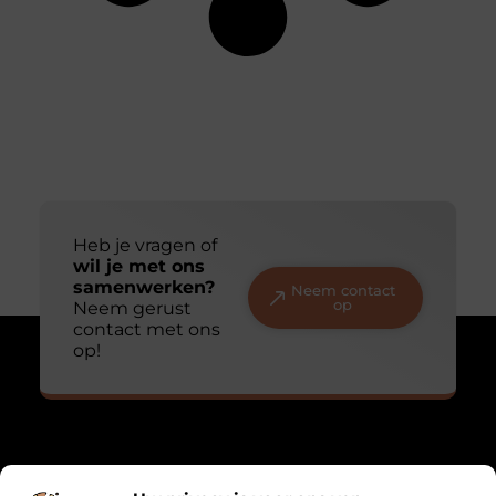
Heb je vragen of
wil je met ons
samenwerken?
Neem contact
op
Neem gerust
contact met ons
op!
Over Mathmatch