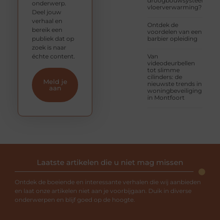
droogbouwsysteem
onderwerp.
vloerverwarming?
Deel jouw
verhaal en
Ontdek de
bereik een
voordelen van een
publiek dat op
barbier opleiding
zoek is naar
échte content.
Van
videodeurbellen
tot slimme
cilinders: de
Meld je
nieuwste trends in
aan
woningbeveiliging
in Montfoort
Laatste artikelen die u niet mag missen
Ontdek de boeiende en interessante verhalen die wij aanbieden
en laat onze artikelen niet aan je voorbijgaan. Duik in diverse
onderwerpen en blijf goed op de hoogte.