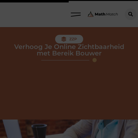
ZZP
Verhoog Je Online Zichtbaarheid
met Bereik Bouwer