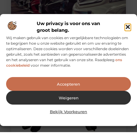
Uw privacy is voor ons van
groot belang.
Wij maken gebruik van cookies en vergelijkbare technologieën om
te begrijpen hoe u onze website gebruikt en om uw ervaring te
Waarom een auto leasen zo populair is
optimaliseren. Deze cookies worden voor verschillende doeleinden
Nieuwe auto nodig? Dan valt u al snel op dat je zo goed
gebruikt, zoals het aanbieden van gepersonaliseerde advertenties
als ieder merk en model kunt leasen.
en het analyseren van het gebruik van onze site. Raadpleeg
ons
cookiebeleid
voor meer informatie.
Accepteren
Weigeren
Bekijk Voorkeuren