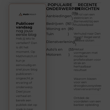
POPULAIRE
RECENTE
ONDERWERPEN
BERICHTEN
(174
De rol van een
Aanbiedingen
elektricien in
)
Barneveld bij een
Publiceer
Bedrijven
(161 )
thuislaadpaal
vandaag
Woning en
(80
nog jouw
Tuin
)
Verhuisd naar Den
eerste blog
Haag? Regel eerst
Heb jij iets te
(65
nieuwe sloten
Dienstverlening
vertellen? Dan
)
is dit het
Auto’s en
(55
Metaal
moment. Op
vormgeven met
Motoren
)
Mathmatch.nl
moderne
profielwalsen voor
kun je
strak en
eenvoudig en
herhaalbaar
snel jouw blog
resultaat
publiceren –
ongeacht je
Waarom kiezen
voor een
ervaring of
droogbouwsysteem
onderwerp.
vloerverwarming?
Deel jouw
verhaal en
Ontdek de
bereik een
voordelen van een
publiek dat op
barbier opleiding
zoek is naar