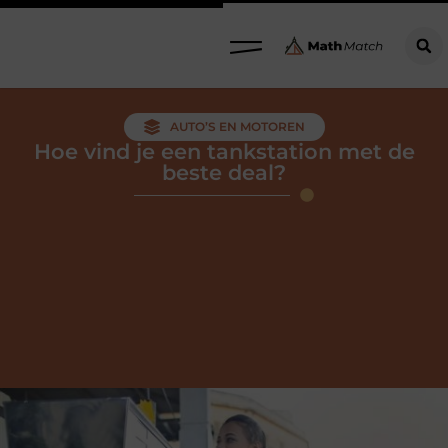
AUTO’S EN MOTOREN
Hoe vind je een tankstation met de
beste deal?