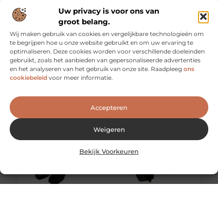
Uw privacy is voor ons van
groot belang.
Wij maken gebruik van cookies en vergelijkbare technologieën om
te begrijpen hoe u onze website gebruikt en om uw ervaring te
Waarom een auto leasen zo populair is
optimaliseren. Deze cookies worden voor verschillende doeleinden
Nieuwe auto nodig? Dan valt u al snel op dat je zo goed
gebruikt, zoals het aanbieden van gepersonaliseerde advertenties
als ieder merk en model kunt leasen.
en het analyseren van het gebruik van onze site. Raadpleeg
ons
cookiebeleid
voor meer informatie.
Accepteren
Weigeren
Bekijk Voorkeuren
Laadkabel type 2
Een Type 2 laadkabel is een type kabel dat gewoonlijk
wordt gebruikt voor het opladen van elektrische