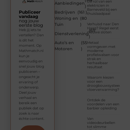
(174
De rol van een
Aanbiedingen
elektricien in
)
Barneveld bij een
Publiceer
Bedrijven
(161 )
thuislaadpaal
vandaag
Woning en
(80
nog jouw
Tuin
)
Verhuisd naar Den
eerste blog
Haag? Regel eerst
Heb jij iets te
(65
nieuwe sloten
Dienstverlening
vertellen? Dan
)
is dit het
Auto’s en
(55
Metaal
moment. Op
vormgeven met
Motoren
)
Mathmatch.nl
moderne
profielwalsen voor
kun je
strak en
eenvoudig en
herhaalbaar
snel jouw blog
resultaat
publiceren –
ongeacht je
Waarom kiezen
voor een
ervaring of
droogbouwsysteem
onderwerp.
vloerverwarming?
Deel jouw
verhaal en
Ontdek de
bereik een
voordelen van een
publiek dat op
barbier opleiding
zoek is naar
échte content.
Van
videodeurbellen
tot slimme