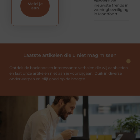
cilinders: de
Meld je
nieuwste trends in
aan
woningbeveiliging
in Montfoort
Laatste artikelen die u niet mag missen
Ontdek de boeiende en interessante verhalen die wij aanbieden
en laat onze artikelen niet aan je voorbijgaan. Duik in diverse
onderwerpen en blijf goed op de hoogte.