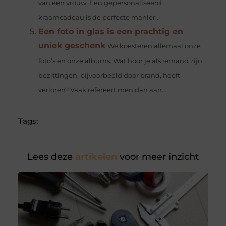
van een vrouw. Een gepersonaliseerd
kraamcadeau is de perfecte manier...
Een foto in glas is een prachtig en
uniek geschenk
We koesteren allemaal onze
foto’s en onze albums. Wat hoor je als iemand zijn
bezittingen, bijvoorbeeld door brand, heeft
verloren? Vaak refereert men dan aan...
Tags:
Lees deze
artikelen
voor meer inzicht