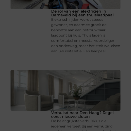
De rol van een elektricien in
Barneveld bij een thuislaadpaal
Elektrisch rijden wordt steeds
gewoner, en daarmee groeit de
behoefte aan een betrouwbaar
laadpunt bij huis. Thuis laden is
comfortabel en meestal voordeliger
dan onderweg, maar het stelt wel eisen
aan uw installatie. Een laadpaal
Verhuisd naar Den Haag? Regel
eerst nieuwe sloten
De belangrijkste verhuisklus die
iedereen vergeet Bij een verhuizing