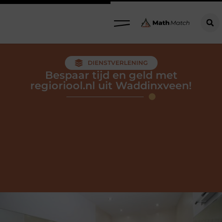
DIENSTVERLENING
Bespaar tijd en geld met
regioriool.nl uit Waddinxveen!