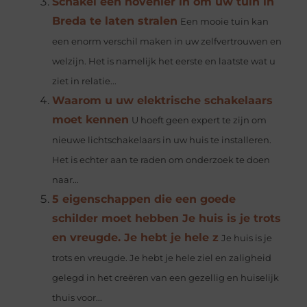
Schakel een hovenier in om uw tuin in
Breda te laten stralen
Een mooie tuin kan
een enorm verschil maken in uw zelfvertrouwen en
welzijn. Het is namelijk het eerste en laatste wat u
ziet in relatie...
Waarom u uw elektrische schakelaars
moet kennen
U hoeft geen expert te zijn om
nieuwe lichtschakelaars in uw huis te installeren.
Het is echter aan te raden om onderzoek te doen
naar...
5 eigenschappen die een goede
schilder moet hebben Je huis is je trots
en vreugde. Je hebt je hele z
Je huis is je
trots en vreugde. Je hebt je hele ziel en zaligheid
gelegd in het creëren van een gezellig en huiselijk
thuis voor...