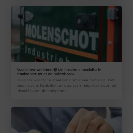
Staalconstructiebedrijf Molenschot: specialist in
staalconstructies en hallenbouw
In de bouwsector is staal een onmisbaar materiaal. Het
biedt kracht, flexibiliteit en duurzaamheid, waardoor het
ideaal is voor uiteenlopende