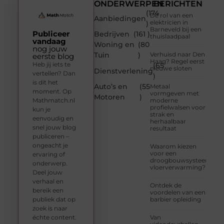
ONDERWERPEN
BERICHTEN
(174
De rol van een
Aanbiedingen
elektricien in
)
Barneveld bij een
Publiceer
Bedrijven
(161 )
thuislaadpaal
vandaag
Woning en
(80
nog jouw
Tuin
)
Verhuisd naar Den
eerste blog
Haag? Regel eerst
Heb jij iets te
(65
nieuwe sloten
Dienstverlening
vertellen? Dan
)
is dit het
Auto’s en
(55
Metaal
moment. Op
vormgeven met
Motoren
)
Mathmatch.nl
moderne
profielwalsen voor
kun je
strak en
eenvoudig en
herhaalbaar
snel jouw blog
resultaat
publiceren –
ongeacht je
Waarom kiezen
voor een
ervaring of
droogbouwsysteem
onderwerp.
vloerverwarming?
Deel jouw
verhaal en
Ontdek de
bereik een
voordelen van een
publiek dat op
barbier opleiding
zoek is naar
échte content.
Van