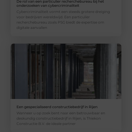
De rol van een particulier recherchebureau bij het
onderzoeken van cybercriminaliteit
Cybercriminaliteit vormt een steeds grotere dreiging
voor bedrijven wereldwijd. Een particulier
recherchebureau zoals PSG biedt de expertise om
digitale aanvallen
Een gespecialiseerd constructiebedrijf in Rijen
Wanneer u op zoek bent naar een betrouwbaar en
deskundig constructiebedrijf in Rijen, is Thiekon
Constructie B.V. de ideale partner