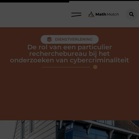
DIENSTVERLENING
De rol van een particulier
recherchebureau bij het
onderzoeken van cybercriminaliteit