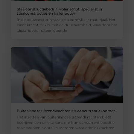
Staalconstructiebedrijf Molenschot: specialist in
staalconstructies en hallenbouw
In de bouwsector is staal een onmisbaar materiaal. Het
biedt kracht, flexibiliteit en duurzaamheid, waardoor het
ideaal is voor uiteenlopende
Buitenlandse uitzendkrachten als concurrentievoordeel
Het inzetten van buitenlandse uitzendkrachten biedt
bedrijven een unieke kans om hun concurrentiepositie
te versterken. Vooral in sectoren waar arbeidskrachten