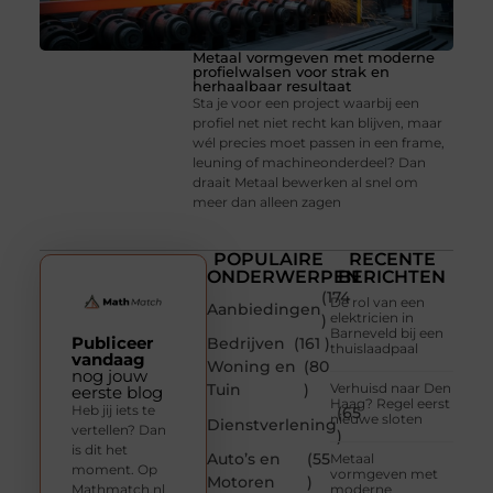
Metaal vormgeven met moderne
profielwalsen voor strak en
herhaalbaar resultaat
Sta je voor een project waarbij een
profiel net niet recht kan blijven, maar
wél precies moet passen in een frame,
leuning of machineonderdeel? Dan
draait Metaal bewerken al snel om
meer dan alleen zagen
POPULAIRE
RECENTE
ONDERWERPEN
BERICHTEN
(174
De rol van een
Aanbiedingen
elektricien in
)
Barneveld bij een
Publiceer
Bedrijven
(161 )
thuislaadpaal
vandaag
Woning en
(80
nog jouw
Tuin
)
Verhuisd naar Den
eerste blog
Haag? Regel eerst
Heb jij iets te
(65
nieuwe sloten
Dienstverlening
vertellen? Dan
)
is dit het
Auto’s en
(55
Metaal
moment. Op
vormgeven met
Motoren
)
Mathmatch.nl
moderne