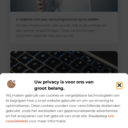
4 redenen om een verzuimprotocol op te stellen
Als een medewerker ziek wordt, heb je als werkgever
een aantal verplichtingen. Deze verplichtingen
beginnen eigenlijk niet pas op het
Uw privacy is voor ons van
groot belang.
Wij maken gebruik van cookies en vergelijkbare technologieën om
te begrijpen hoe u onze website gebruikt en om uw ervaring te
optimaliseren. Deze cookies worden voor verschillende doeleinden
gebruikt, zoals het aanbieden van gepersonaliseerde advertenties
Profiteer van diverse ICT-services bij deze professionals
en het analyseren van het gebruik van onze site. Raadpleeg
ons
Heeft u hulp nodig bij het beheren van uw ICT? De
cookiebeleid
voor meer informatie.
specialisten van Oaktree Group helpen u graag. Met een