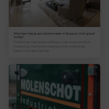
Wanneer heb je een slotenmaker in Bussum met spoed
nodig?
Problemen met sloten ontstaan vaak onverwacht en
meestal op momenten waarop je het minst erop
rekent. Een deur die niet