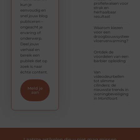
profielwalsen voor
kun je
strak en
eenvoudig en
herhaalbaar
snel jouw blog
resultaat
publiceren –
ongeacht je
Waarom kiezen
voor een
ervaring of
droogbouwsysteem
onderwerp.
vloerverwarming?
Deel jouw
verhaal en
Ontdek de
bereik een
voordelen van een
publiek dat op
barbier opleiding
zoek is naar
échte content.
Van
videodeurbellen
tot slimme
cilinders: de
Meld je
nieuwste trends in
aan
woningbeveiliging
in Montfoort
Laatste artikelen die u niet mag missen