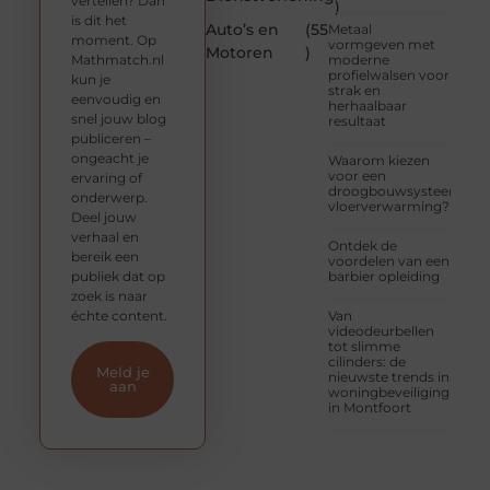
vertellen? Dan
)
is dit het
Auto’s en
(55
Metaal
moment. Op
vormgeven met
Motoren
)
Mathmatch.nl
moderne
profielwalsen voor
kun je
strak en
eenvoudig en
herhaalbaar
snel jouw blog
resultaat
publiceren –
ongeacht je
Waarom kiezen
voor een
ervaring of
droogbouwsysteem
onderwerp.
vloerverwarming?
Deel jouw
verhaal en
Ontdek de
bereik een
voordelen van een
publiek dat op
barbier opleiding
zoek is naar
échte content.
Van
videodeurbellen
tot slimme
cilinders: de
Meld je
nieuwste trends in
aan
woningbeveiliging
in Montfoort