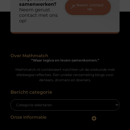
samenwerken?
Neem contact
op
Neem gerust
contact met ons
op!
Over Mathmatch
“Waar logica en leven samenkomen.”
Mathmatch.nl combineert inzichten uit de wiskunde met
alledaagse reflecties. Een unieke verzameling blogs voor
denkers, dromers en doeners.
Bericht categorie
Onze informatie
Goede Backlinks: De Sleutel naar Betere SEO en Meer Vertrouwen
Geld verdienen met je website: zo maak je van je site een inkomstenbron