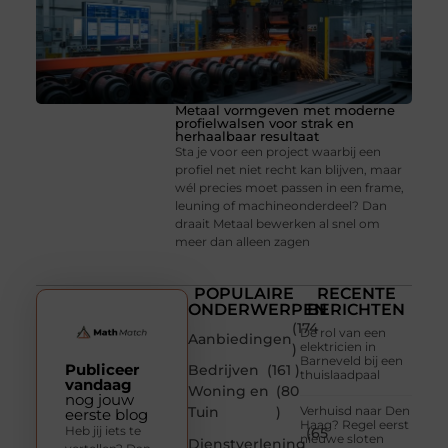
Metaal vormgeven met moderne
profielwalsen voor strak en
herhaalbaar resultaat
Sta je voor een project waarbij een
profiel net niet recht kan blijven, maar
wél precies moet passen in een frame,
leuning of machineonderdeel? Dan
draait Metaal bewerken al snel om
meer dan alleen zagen
POPULAIRE
RECENTE
ONDERWERPEN
BERICHTEN
(174
De rol van een
Aanbiedingen
elektricien in
)
Barneveld bij een
Publiceer
Bedrijven
(161 )
thuislaadpaal
vandaag
Woning en
(80
nog jouw
Tuin
)
Verhuisd naar Den
eerste blog
Haag? Regel eerst
Heb jij iets te
(65
nieuwe sloten
Dienstverlening