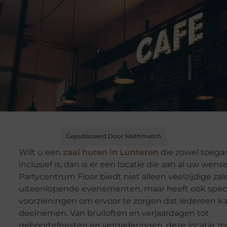
Gepubliceerd Door Mathmatch
Wilt u een
zaal huren in Lunteren
die zowel toegan
inclusief is, dan is er een locatie die aan al uw wens
Partycentrum Floor biedt niet alleen veelzijdige zal
uiteenlopende evenementen, maar heeft ook spec
voorzieningen om ervoor te zorgen dat iedereen k
deelnemen. Van bruiloften en verjaardagen tot
geboortefeesten en vergaderingen, deze locatie zo