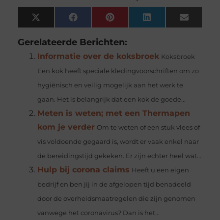
X
Facebook
Pinterest
LinkedIn
Email
(Twitter)
Gerelateerde Berichten:
Informatie over de koksbroek
Koksbroek
Een kok heeft speciale kledingvoorschriften om zo
hygiënisch en veilig mogelijk aan het werk te
gaan. Het is belangrijk dat een kok de goede...
Meten is weten; met een Thermapen
kom je verder
Om te weten of een stuk vlees of
vis voldoende gegaard is, wordt er vaak enkel naar
de bereidingstijd gekeken. Er zijn echter heel wat...
Hulp bij corona claims
Heeft u een eigen
bedrijf en ben jij in de afgelopen tijd benadeeld
door de overheidsmaatregelen die zijn genomen
vanwege het coronavirus? Dan is het...