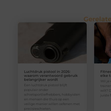
Gerelate
Luchtdruk pistool in 2026:
Fitne
waarom verantwoord gebruik
elke t
belangrijker wordt
Wil je
Een luchtdruk pistool blijft
traine
populair onder
wilt? 
schietsportliefhebbers, hobbyisten
juiste 
en mensen die thuis op een
veilige manier willen oefenen met
precisieschieten.