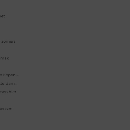
het
n zomers
gemak
en Kopen –
sterdam...
mmen hier
 mensen