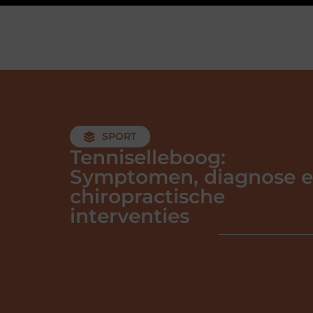
SPORT
Tenniselleboog:
Symptomen, diagnose 
chiropractische
interventies