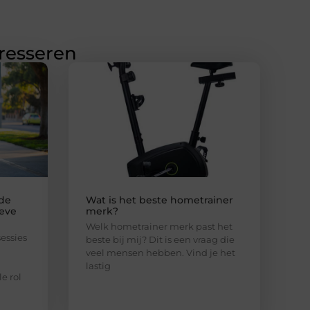
eresseren
nde
Wat is het beste hometrainer
ieve
merk?
Welk hometrainer merk past het
sessies
beste bij mij? Dit is een vraag die
veel mensen hebben. Vind je het
lastig
e rol