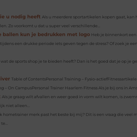
ie u nodig heeft
Als u meerdere sportartikelen kopen gaat, kan 
len. Zo voorkomt u dat u super veel verschillende...
e ballen kun je bedrukken met logo
Heb je binnenkort een
tijdens een drukke periode iets geven tegen de stress? Of zoek je ee
wat de sports shop je te bieden heeft? Dan is het goed dat je op je 
iver
Table of ContentsPersonal Training – Fysio-actiefFitnessartikel
ing – On CampusPersonal Trainer Haarlem Fitness Als je bij ons in Am
t
Als je graag wilt afvallen en weer goed in vorm wilt komen, is zwe
 niet alleen...
k hometrainer merk past het beste bij mij? Dit is een vraag die veel
te...