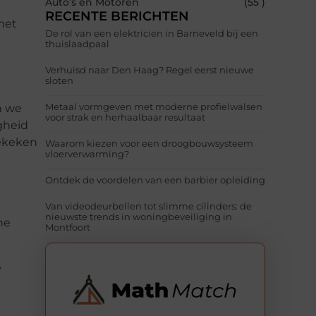
Auto’s en Motoren
(55 )
RECENTE BERICHTEN
 het
De rol van een elektricien in Barneveld bij een
thuislaadpaal
Verhuisd naar Den Haag? Regel eerst nieuwe
sloten
Metaal vormgeven met moderne profielwalsen
n we
voor strak en herhaalbaar resultaat
gheid
gekeken
Waarom kiezen voor een droogbouwsysteem
vloerverwarming?
Ontdek de voordelen van een barbier opleiding
Van videodeurbellen tot slimme cilinders: de
nieuwste trends in woningbeveiliging in
he
Montfoort
e