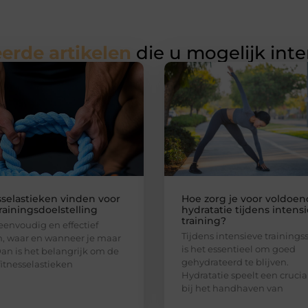
erde artikelen
die u mogelijk int
sselastieken vinden voor
Hoe zorg je voor voldoe
rainingsdoelstelling
hydratatie tijdens intens
training?
 eenvoudig en effectief
Tijdens intensieve trainings
n, waar en wanneer je maar
is het essentieel om goed
Dan is het belangrijk om de
gehydrateerd te blijven.
fitnesselastieken
Hydratatie speelt een crucial
bij het handhaven van