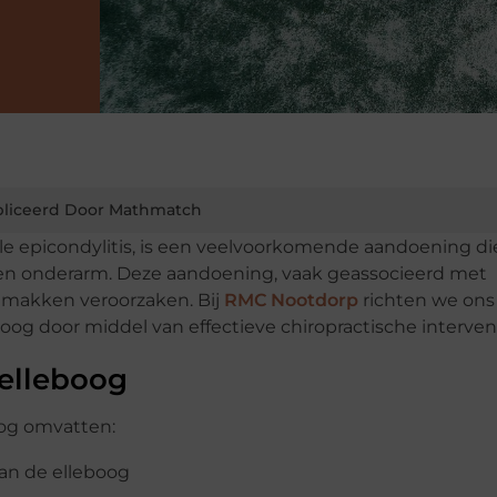
liceerd Door Mathmatch
le epicondylitis, is een veelvoorkomende aandoening die
 en onderarm. Deze aandoening, vaak geassocieerd met
emakken veroorzaken. Bij
RMC Nootdorp
richten we ons
og door middel van effectieve chiropractische intervent
elleboog
og omvatten:
van de elleboog