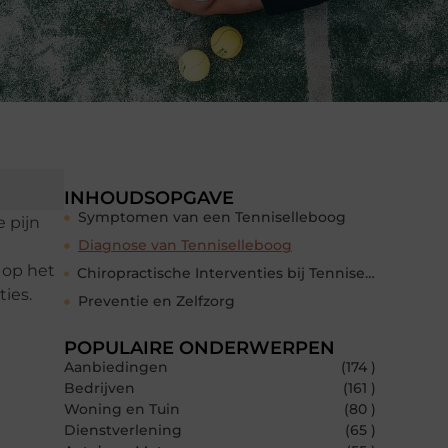
INHOUDSOPGAVE
Symptomen van een Tenniselleboog
 pijn
Diagnose van Tenniselleboog
 op het
Chiropractische Interventies bij Tenniselleboog
ies.
Preventie en Zelfzorg
POPULAIRE ONDERWERPEN
Aanbiedingen
(174 )
Bedrijven
(161 )
Woning en Tuin
(80 )
Dienstverlening
(65 )