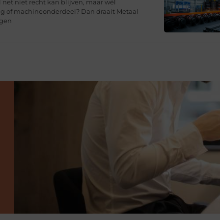
l net niet recht kan blijven, maar wél
ing of machineonderdeel? Dan draait Metaal
agen