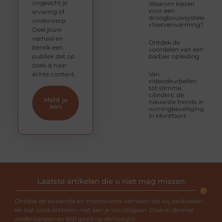
ongeacht je
Waarom kiezen
voor een
ervaring of
droogbouwsysteem
onderwerp.
vloerverwarming?
Deel jouw
verhaal en
Ontdek de
bereik een
voordelen van een
publiek dat op
barbier opleiding
zoek is naar
échte content.
Van
videodeurbellen
tot slimme
cilinders: de
Meld je
nieuwste trends in
aan
woningbeveiliging
in Montfoort
Laatste artikelen die u niet mag missen
Ontdek de boeiende en interessante verhalen die wij aanbieden
en laat onze artikelen niet aan je voorbijgaan. Duik in diverse
onderwerpen en blijf goed op de hoogte.