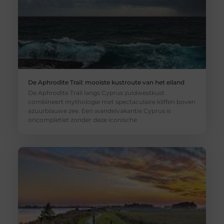
De Aphrodite Trail: mooiste kustroute van het eiland
De Aphrodite Trail langs Cyprus zuidwestkust
combineert mythologie met spectaculaire kliffen boven
azuurblauwe zee. Een wandelvakantie Cyprus is
oncompletiet zonder deze iconische