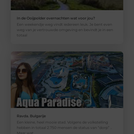
In de Ooijpolder overnachten wat voor jou?
Een weekendje weg vindt iedereen leuk. Je bent even
weg van je vertrouwde omgeving en bevindt je in een
totaal
Ravda. Bulgarije
Een kleine, heel mooie stad. Volgens de volkstelling
hebben in totaal 2.750 mensen de status van “dorp” ..
Maar wat