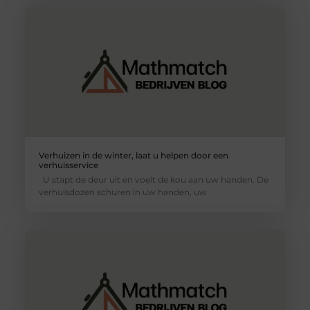
Verhuizen in de winter, laat u helpen door een
verhuisservice
U stapt de deur uit en voelt de kou aan uw handen. De
verhuisdozen schuren in uw handen, uw