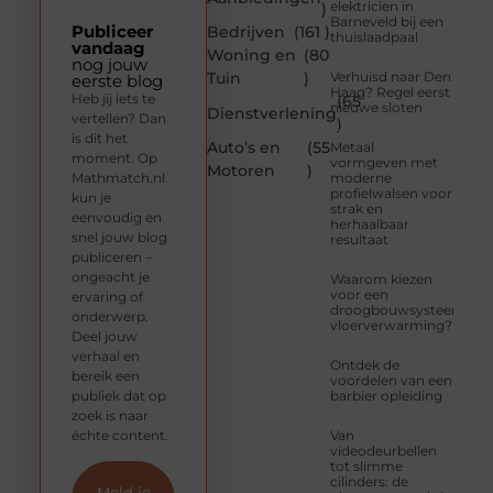
elektricien in
)
Barneveld bij een
Publiceer
Bedrijven
(161 )
thuislaadpaal
vandaag
Woning en
(80
nog jouw
Tuin
)
Verhuisd naar Den
eerste blog
Haag? Regel eerst
Heb jij iets te
(65
nieuwe sloten
Dienstverlening
vertellen? Dan
)
is dit het
Auto’s en
(55
Metaal
moment. Op
vormgeven met
Motoren
)
Mathmatch.nl
moderne
profielwalsen voor
kun je
strak en
eenvoudig en
herhaalbaar
snel jouw blog
resultaat
publiceren –
ongeacht je
Waarom kiezen
voor een
ervaring of
droogbouwsysteem
onderwerp.
vloerverwarming?
Deel jouw
verhaal en
Ontdek de
bereik een
voordelen van een
publiek dat op
barbier opleiding
zoek is naar
échte content.
Van
videodeurbellen
tot slimme
cilinders: de
Meld je