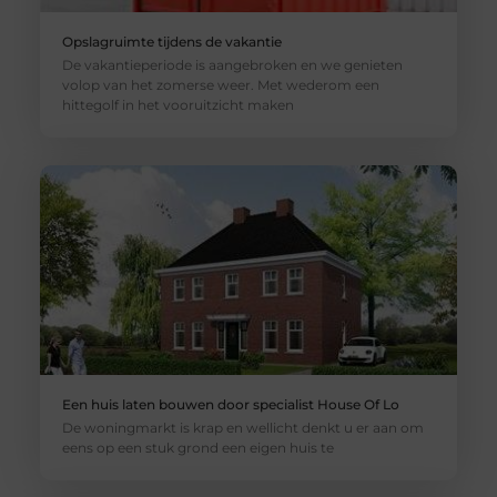
Opslagruimte tijdens de vakantie
De vakantieperiode is aangebroken en we genieten
volop van het zomerse weer. Met wederom een
hittegolf in het vooruitzicht maken
Een huis laten bouwen door specialist House Of Lo
De woningmarkt is krap en wellicht denkt u er aan om
eens op een stuk grond een eigen huis te