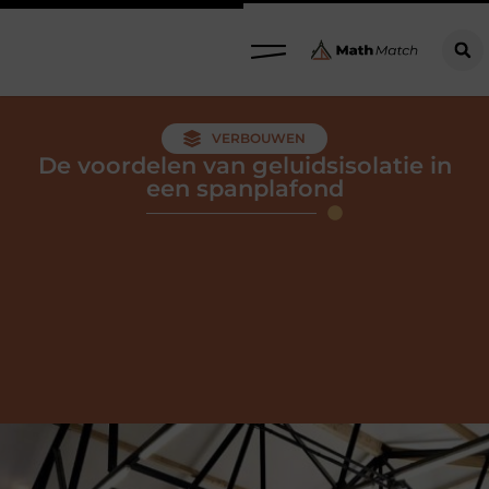
VERBOUWEN
De voordelen van geluidsisolatie in
een spanplafond