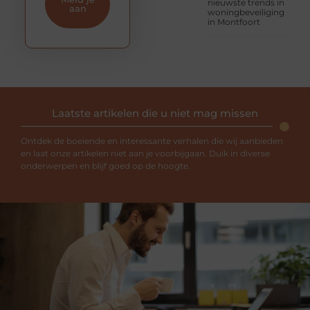
nieuwste trends in
aan
woningbeveiliging
in Montfoort
Laatste artikelen die u niet mag missen
Ontdek de boeiende en interessante verhalen die wij aanbieden
en laat onze artikelen niet aan je voorbijgaan. Duik in diverse
onderwerpen en blijf goed op de hoogte.