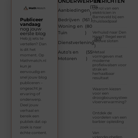
ONDERWERPEN
BERICHTEN
(174
De rol van een
Aanbiedingen
elektricien in
)
Barneveld bij een
Publiceer
Bedrijven
(161 )
thuislaadpaal
vandaag
Woning en
(80
nog jouw
Tuin
)
Verhuisd naar Den
eerste blog
Haag? Regel eerst
Heb jij iets te
(65
nieuwe sloten
Dienstverlening
vertellen? Dan
)
is dit het
Auto’s en
(55
Metaal
moment. Op
vormgeven met
Motoren
)
Mathmatch.nl
moderne
profielwalsen voor
kun je
strak en
eenvoudig en
herhaalbaar
snel jouw blog
resultaat
publiceren –
ongeacht je
Waarom kiezen
voor een
ervaring of
droogbouwsysteem
onderwerp.
vloerverwarming?
Deel jouw
verhaal en
Ontdek de
bereik een
voordelen van een
publiek dat op
barbier opleiding
zoek is naar
échte content.
Van
videodeurbellen