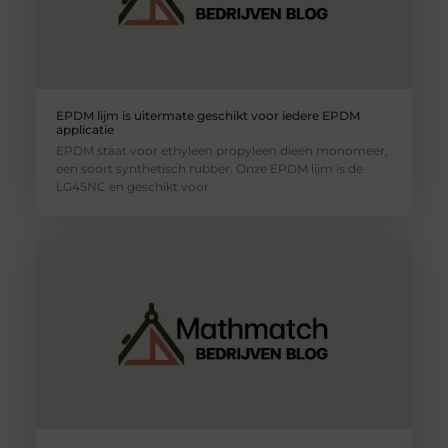
EPDM lijm is uitermate geschikt voor iedere EPDM
applicatie
EPDM staat voor ethyleen propyleen dieen monomeer,
een soort synthetisch rubber. Onze EPDM lijm is de
LG45NC en geschikt voor