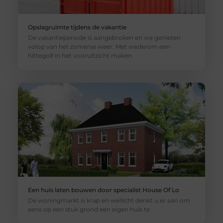
Opslagruimte tijdens de vakantie
De vakantieperiode is aangebroken en we genieten
volop van het zomerse weer. Met wederom een
hittegolf in het vooruitzicht maken
Een huis laten bouwen door specialist House Of Lo
De woningmarkt is krap en wellicht denkt u er aan om
eens op een stuk grond een eigen huis te