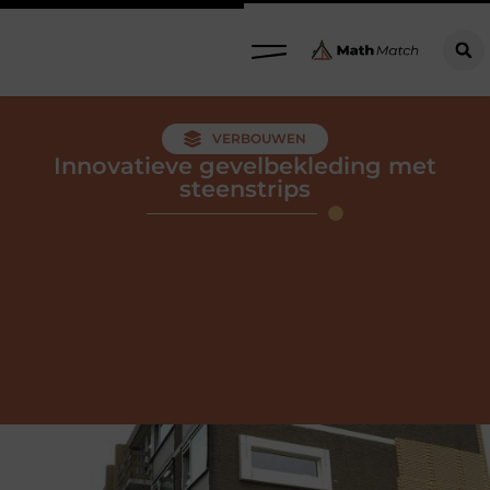
VERBOUWEN
Innovatieve gevelbekleding met
steenstrips