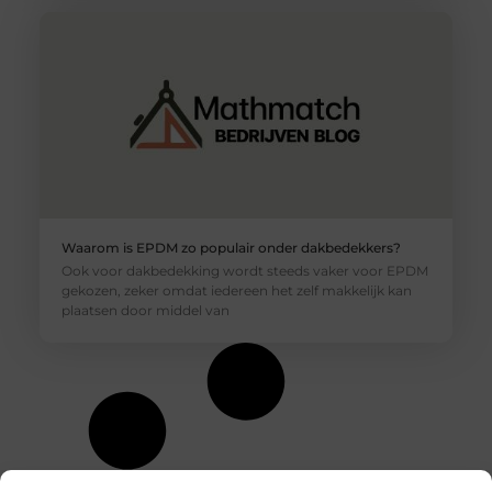
Waarom is EPDM zo populair onder dakbedekkers?
Ook voor dakbedekking wordt steeds vaker voor EPDM
gekozen, zeker omdat iedereen het zelf makkelijk kan
plaatsen door middel van