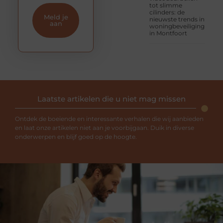
tot slimme
cilinders: de
Meld je
nieuwste trends in
aan
woningbeveiliging
in Montfoort
Laatste artikelen die u niet mag missen
Ontdek de boeiende en interessante verhalen die wij aanbieden
en laat onze artikelen niet aan je voorbijgaan. Duik in diverse
onderwerpen en blijf goed op de hoogte.