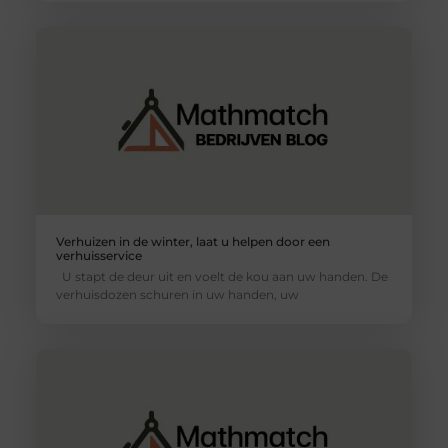
Verhuizen in de winter, laat u helpen door een
verhuisservice
U stapt de deur uit en voelt de kou aan uw handen. De
verhuisdozen schuren in uw handen, uw