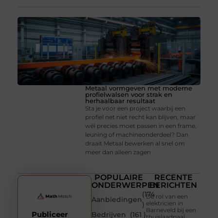
Metaal vormgeven met moderne
profielwalsen voor strak en
herhaalbaar resultaat
Sta je voor een project waarbij een
profiel net niet recht kan blijven, maar
wél precies moet passen in een frame,
leuning of machineonderdeel? Dan
draait Metaal bewerken al snel om
meer dan alleen zagen
POPULAIRE
RECENTE
ONDERWERPEN
BERICHTEN
(174
De rol van een
Aanbiedingen
elektricien in
)
Barneveld bij een
Publiceer
Bedrijven
(161 )
thuislaadpaal