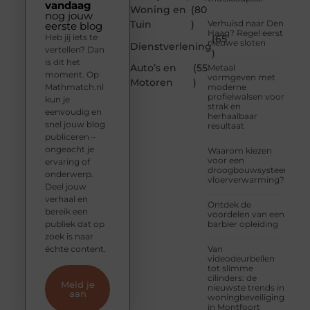
vandaag
Woning en
(80
nog jouw
Tuin
)
Verhuisd naar Den
eerste blog
Haag? Regel eerst
Heb jij iets te
(65
nieuwe sloten
Dienstverlening
vertellen? Dan
)
is dit het
Auto’s en
(55
Metaal
moment. Op
vormgeven met
Motoren
)
Mathmatch.nl
moderne
profielwalsen voor
kun je
strak en
eenvoudig en
herhaalbaar
snel jouw blog
resultaat
publiceren –
ongeacht je
Waarom kiezen
voor een
ervaring of
droogbouwsysteem
onderwerp.
vloerverwarming?
Deel jouw
verhaal en
Ontdek de
bereik een
voordelen van een
publiek dat op
barbier opleiding
zoek is naar
échte content.
Van
videodeurbellen
tot slimme
cilinders: de
Meld je
nieuwste trends in
aan
woningbeveiliging
in Montfoort