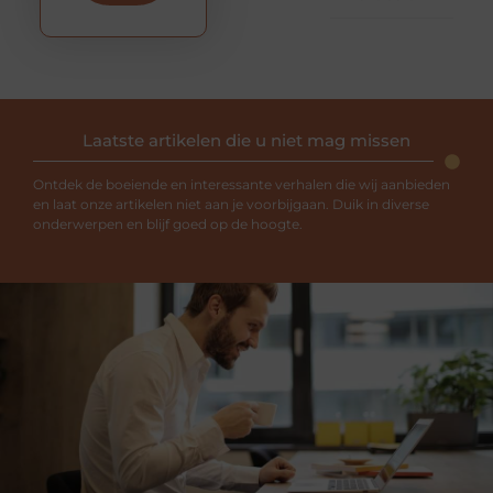
Laatste artikelen die u niet mag missen
Ontdek de boeiende en interessante verhalen die wij aanbieden
en laat onze artikelen niet aan je voorbijgaan. Duik in diverse
onderwerpen en blijf goed op de hoogte.