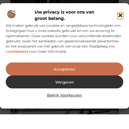
Uw privacy is voor ons van
groot belang.
Wij maken gebruik van cookies en vergelijkbare technologieën om
te begrijpen hoe u onze website gebruikt en om uw ervaring te
optimaliseren. Deze cookies worden voor verschillende doeleinden
Voordat u op stap gaat met de aanhanger…
gebruikt, zoals het aanbieden van gepersonaliseerde advertenties
…Moet u daar natuurlijk wel wat vanaf weten. Het is
en het analyseren van het gebruik van onze site. Raadpleeg
ons
belangrijk om bepaalde regels goed te kennen en ook is
cookiebeleid
voor meer informatie.
Accepteren
Weigeren
Bekijk Voorkeuren
opslagcontainer kopen of huren Opslagcontainer