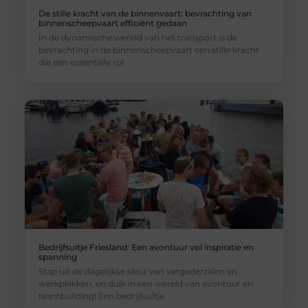
De stille kracht van de binnenvaart: bevrachting van
binnenscheepvaart efficiënt gedaan
In de dynamische wereld van het transport is de
bevrachting in de binnenscheepvaart een stille kracht
die een essentiële rol
Bedrijfsuitje Friesland: Een avontuur vol inspiratie en
spanning
Stap uit de dagelijkse sleur van vergaderzalen en
werkplekken, en duik in een wereld van avontuur en
teambuilding! Een bedrijfsuitje