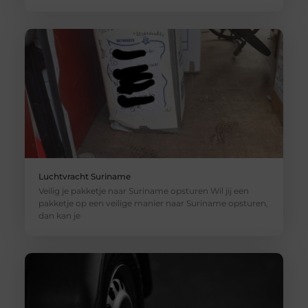
Luchtvracht Suriname
Veilig je pakketje naar Suriname opsturen Wil jij een
pakketje op een veilige manier naar Suriname opsturen,
dan kan je