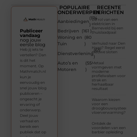
POPULAIRE
RECENTE
ONDERWERPEN
BERICHTEN
(174
De rol van een
Aanbiedingen
elektricien in
)
Barneveld bij een
Publiceer
Bedrijven
(161 )
thuislaadpaal
vandaag
Woning en
(80
nog jouw
Tuin
)
Verhuisd naar Den
eerste blog
Haag? Regel eerst
Heb jij iets te
(65
nieuwe sloten
Dienstverlening
vertellen? Dan
)
is dit het
Auto’s en
(55
Metaal
moment. Op
vormgeven met
Motoren
)
Mathmatch.nl
moderne
profielwalsen voor
kun je
strak en
eenvoudig en
herhaalbaar
snel jouw blog
resultaat
publiceren –
ongeacht je
Waarom kiezen
voor een
ervaring of
droogbouwsysteem
onderwerp.
vloerverwarming?
Deel jouw
verhaal en
Ontdek de
bereik een
voordelen van een
publiek dat op
barbier opleiding