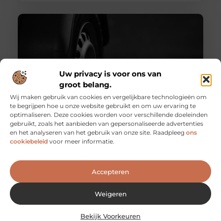
Uw privacy is voor ons van
groot belang.
Wij maken gebruik van cookies en vergelijkbare technologieën om
te begrijpen hoe u onze website gebruikt en om uw ervaring te
optimaliseren. Deze cookies worden voor verschillende doeleinden
Voordat u op stap gaat met de aanhanger…
gebruikt, zoals het aanbieden van gepersonaliseerde advertenties
…Moet u daar natuurlijk wel wat vanaf weten. Het is
en het analyseren van het gebruik van onze site. Raadpleeg
ons
belangrijk om bepaalde regels goed te kennen en ook is
cookiebeleid
voor meer informatie.
Accepteren
Weigeren
Bekijk Voorkeuren