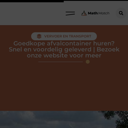
VERVOER EN TRANSPORT
Goedkope afvalcontainer huren?
Snel en voordelig geleverd | Bezoek
onze website voor meer