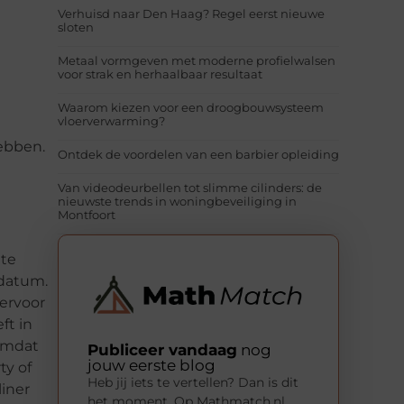
Verhuisd naar Den Haag? Regel eerst nieuwe
sloten
Metaal vormgeven met moderne profielwalsen
voor strak en herhaalbaar resultaat
Waarom kiezen voor een droogbouwsysteem
vloerverwarming?
hebben.
Ontdek de voordelen van een barbier opleiding
Van videodeurbellen tot slimme cilinders: de
nieuwste trends in woningbeveiliging in
Montfoort
 te
 datum.
 ervoor
ft in
 omdat
Publiceer vandaag
nog
jouw eerste blog
ty of
Heb jij iets te vertellen? Dan is dit
iner
het moment. Op Mathmatch.nl