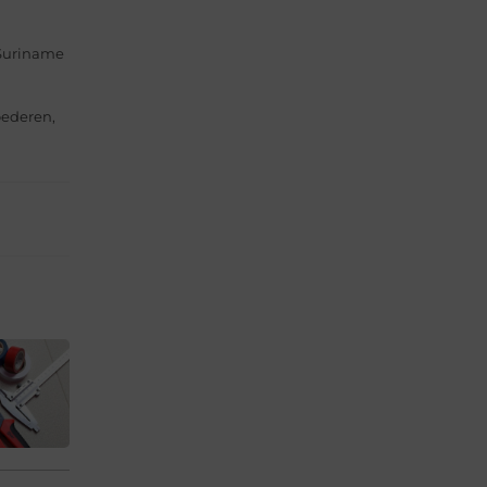
 Suriname
oederen,