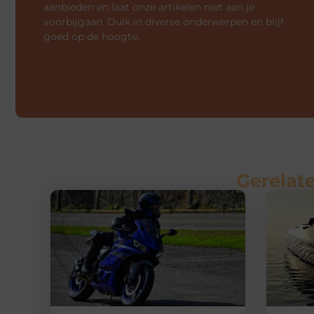
aanbieden en laat onze artikelen niet aan je
voorbijgaan. Duik in diverse onderwerpen en blijf
goed op de hoogte.
Gerelate