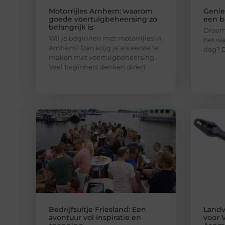
Motorrijles Arnhem: waarom
Genie
goede voertuigbeheersing zo
een b
belangrijk is
Droom 
Wil je beginnen met motorrijles in
het wa
Arnhem? Dan krijg je als eerste te
dag? D
maken met voertuigbeheersing.
Veel beginners denken direct
Bedrijfsuitje Friesland: Een
Landv
avontuur vol inspiratie en
voor 