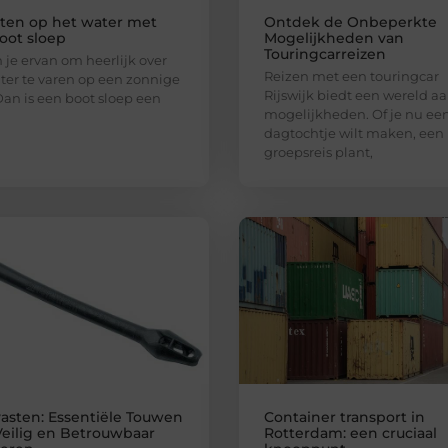
ten op het water met
Ontdek de Onbeperkte
oot sloep
Mogelijkheden van
Touringcarreizen
je ervan om heerlijk over
Reizen met een touringcar
ter te varen op een zonnige
Rijswijk biedt een wereld a
an is een boot sloep een
mogelijkheden. Of je nu ee
dagtochtje wilt maken, een
groepsreis plant,
asten: Essentiële Touwen
Container transport in
Veilig en Betrouwbaar
Rotterdam: een cruciaal