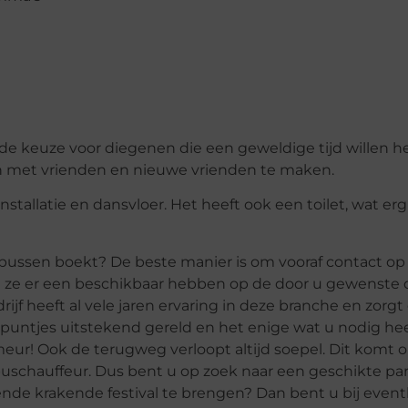
ende keuze voor diegenen die een geweldige tijd willen 
n met vrienden en nieuwe vrienden te maken.
nstallatie en dansvloer. Het heeft ook een toilet, wat erg
 bussen boekt? De beste manier is om vooraf contact op
t ze er een beschikbaar hebben op de door u gewenste
drijf heeft al vele jaren ervaring in deze branche en zorgt
in de puntjes uitstekend gereld en het enige wat u nodig hee
eur! Ook de terugweg verloopt altijd soepel. Dit komt
uschauffeur. Dus bent u op zoek naar een geschikte par
de krakende festival te brengen? Dan bent u bij eventl