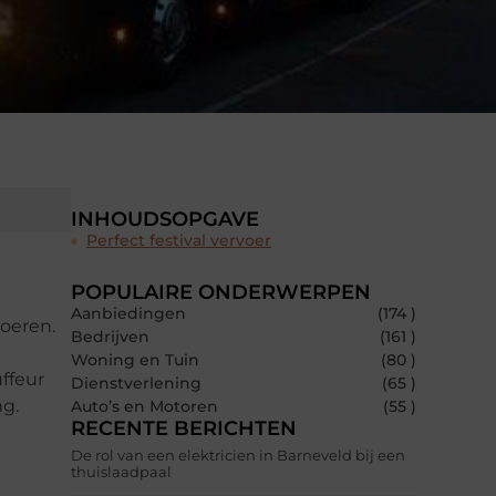
INHOUDSOPGAVE
Perfect festival vervoer
POPULAIRE ONDERWERPEN
Aanbiedingen
(174 )
voeren.
Bedrijven
(161 )
Woning en Tuin
(80 )
ffeur
Dienstverlening
(65 )
g.
Auto’s en Motoren
(55 )
RECENTE BERICHTEN
De rol van een elektricien in Barneveld bij een
thuislaadpaal