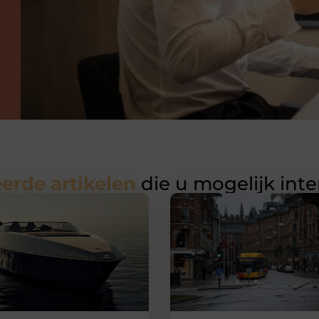
erde artikelen
die u mogelijk int