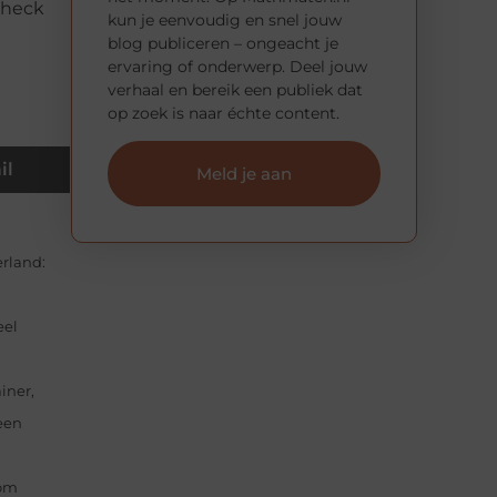
Check
kun je eenvoudig en snel jouw
blog publiceren – ongeacht je
ervaring of onderwerp. Deel jouw
verhaal en bereik een publiek dat
op zoek is naar échte content.
il
Meld je aan
erland:
eel
iner,
een
 om