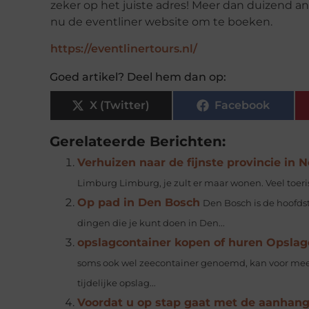
zeker op het juiste adres! Meer dan duizend an
nu de eventliner website om te boeken.
https://eventlinertours.nl/
Goed artikel? Deel hem dan op:
X (Twitter)
Facebook
Gerelateerde Berichten:
Verhuizen naar de fijnste provincie in 
Limburg Limburg, je zult er maar wonen. Veel toeri
Op pad in Den Bosch
Den Bosch is de hoofdst
dingen die je kunt doen in Den...
opslagcontainer kopen of huren Opslagc
soms ook wel zeecontainer genoemd, kan voor meer
tijdelijke opslag...
Voordat u op stap gaat met de aanhan