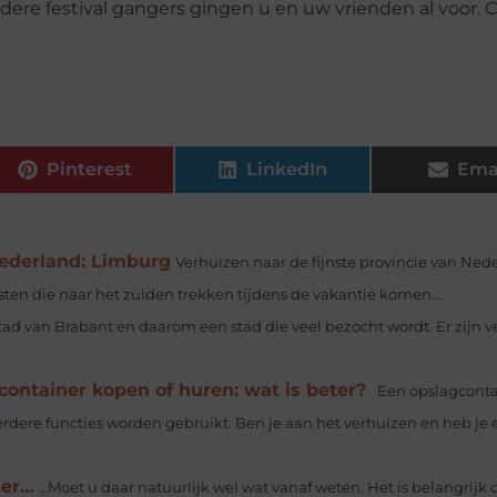
dere festival gangers gingen u en uw vrienden al voor. 
Pinterest
LinkedIn
Ema
Nederland: Limburg
Verhuizen naar de fijnste provincie van Ned
sten die naar het zuiden trekken tijdens de vakantie komen...
ad van Brabant en daarom een stad die veel bezocht wordt. Er zijn v
ontainer kopen of huren: wat is beter?
Een opslagconta
dere functies worden gebruikt. Ben je aan het verhuizen en heb je 
ger…
…Moet u daar natuurlijk wel wat vanaf weten. Het is belangrijk