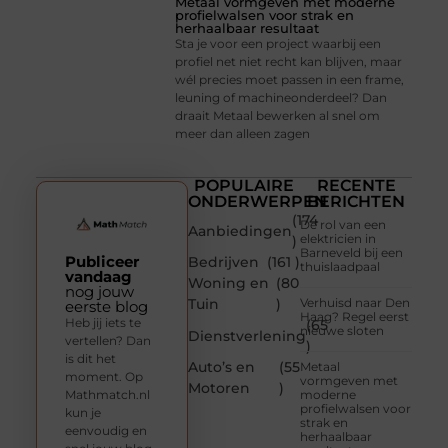
Metaal vormgeven met moderne
profielwalsen voor strak en
herhaalbaar resultaat
Sta je voor een project waarbij een
profiel net niet recht kan blijven, maar
wél precies moet passen in een frame,
leuning of machineonderdeel? Dan
draait Metaal bewerken al snel om
meer dan alleen zagen
POPULAIRE
RECENTE
ONDERWERPEN
BERICHTEN
(174
De rol van een
Aanbiedingen
elektricien in
)
Barneveld bij een
Publiceer
Bedrijven
(161 )
thuislaadpaal
vandaag
Woning en
(80
nog jouw
Tuin
)
Verhuisd naar Den
eerste blog
Haag? Regel eerst
Heb jij iets te
(65
nieuwe sloten
Dienstverlening
vertellen? Dan
)
is dit het
Auto’s en
(55
Metaal
moment. Op
vormgeven met
Motoren
)
Mathmatch.nl
moderne
profielwalsen voor
kun je
strak en
eenvoudig en
herhaalbaar