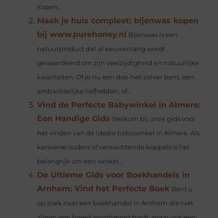
Kopen...
Maak je huis compleet: bijenwas kopen
bij www.purehoney.nl
Bijenwas is een
natuurproduct dat al eeuwenlang wordt
gewaardeerd om zijn veelzijdigheid en natuurlijke
kwaliteiten. Of je nu een doe-het-zelver bent, een
ambachtelijke liefhebber, of...
Vind de Perfecte Babywinkel in Almere:
Een Handige Gids
Welkom bij onze gids voor
het vinden van de ideale babywinkel in Almere. Als
kersverse ouders of verwachtende koppels is het
belangrijk om een winkel...
De Ultieme Gids voor Boekhandels in
Arnhem: Vind het Perfecte Boek
Bent u
op zoek naar een boekhandel in Arnhem die niet
alleen een breed assortiment biedt, maar ook een