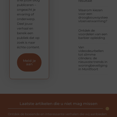
snel jouw blog
resultaat
publiceren –
ongeacht je
Waarom kiezen
voor een
ervaring of
droogbouwsysteem
onderwerp.
vloerverwarming?
Deel jouw
verhaal en
Ontdek de
bereik een
voordelen van een
publiek dat op
barbier opleiding
zoek is naar
échte content.
Van
videodeurbellen
tot slimme
cilinders: de
Meld je
nieuwste trends in
aan
woningbeveiliging
in Montfoort
Laatste artikelen die u niet mag missen
Ontdek de boeiende en interessante verhalen die wij aanbieden