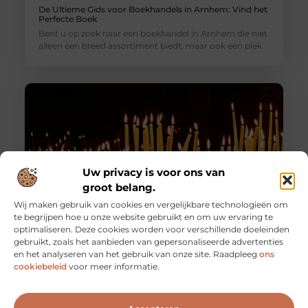
De Ultieme Gids voor Boekhandels in Arnhem: Vind het
Perfecte Boek
Bent u op zoek naar een boekhandel in Arnhem die niet
alleen een breed assortiment biedt, maar ook een plek
Uw privacy is voor ons van
groot belang.
Wij maken gebruik van cookies en vergelijkbare technologieën om
te begrijpen hoe u onze website gebruikt en om uw ervaring te
optimaliseren. Deze cookies worden voor verschillende doeleinden
Maak je huis compleet: bijenwas kopen bij
www.purehoney.nl
gebruikt, zoals het aanbieden van gepersonaliseerde advertenties
en het analyseren van het gebruik van onze site. Raadpleeg
ons
Bijenwas is een natuurproduct dat al eeuwenlang
cookiebeleid
voor meer informatie.
wordt gewaardeerd om zijn veelzijdigheid en natuurlijke
kwaliteiten. Of je nu een doe-het-zelver