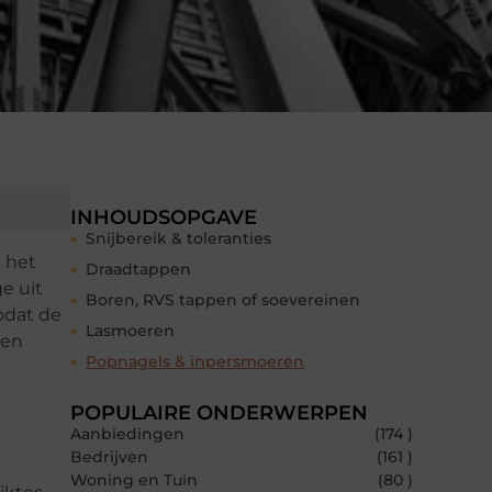
INHOUDSOPGAVE
Snijbereik & toleranties
a het
Draadtappen
e uit
Boren, RVS tappen of soevereinen
odat de
Lasmoeren
gen
Popnagels & inpersmoeren
POPULAIRE ONDERWERPEN
Aanbiedingen
(174 )
Bedrijven
(161 )
Woning en Tuin
(80 )