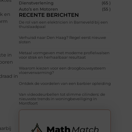
iktes
Dienstverlening
(65 )
Auto’s en Motoren
(55 )
rk en
RECENTE BERICHTEN
norm
De rol van een elektricien in Barneveld bij een
thuislaadpaal
Verhuisd naar Den Haag? Regel eerst nieuwe
sloten
Metaal vormgeven met moderne profielwalsen
te in
voor strak en herhaalbaar resultaat
 boren
Waarom kiezen voor een droogbouwsysteem
e
vloerverwarming?
draad in
Ontdek de voordelen van een barbier opleiding
Van videodeurbellen tot slimme cilinders: de
nieuwste trends in woningbeveiliging in
Montfoort
arbij