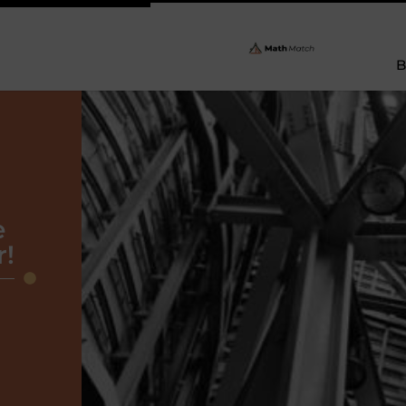
B
e
r!