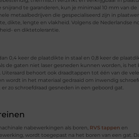
iebestendig, thermisch verzinkt en verkrijgbaar in plaatd
de snijrand te garanderen, kun je minimaal 10 mm van de
onele metaalbedrijven die gespecialiseerd zijn in plaatwe
te, dikte, lengte en vlakheid. Volgens de Nederlandse 
eid- en diktetolerantie.
 0,4 keer de plaatdikte in staal en 0,8 keer de plaatdik
s de gaten niet laser gesneden kunnen worden, is het
g. Uiteraard behoort ook draadtappen tot één van de vel
en wordt in het materiaal gedraaid om inwendig schroef
t er zo schroefdraad gesneden in een geboord gat.
reinen
machinale nabewerkingen als boren,
RVS tappen
en
werking, wordt toegepast na het boren van een gat. Da