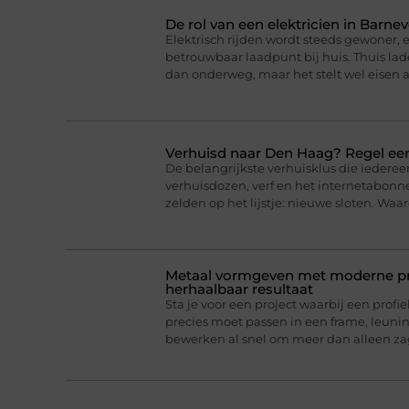
De rol van een elektricien in Barnev
Elektrisch rijden wordt steeds gewoner,
betrouwbaar laadpunt bij huis. Thuis lad
dan onderweg, maar het stelt wel eisen a
Verhuisd naar Den Haag? Regel eer
De belangrijkste verhuisklus die iederee
verhuisdozen, verf en het internetabonne
zelden op het lijstje: nieuwe sloten. Wa
Metaal vormgeven met moderne pro
herhaalbaar resultaat
Sta je voor een project waarbij een profie
precies moet passen in een frame, leun
bewerken al snel om meer dan alleen z