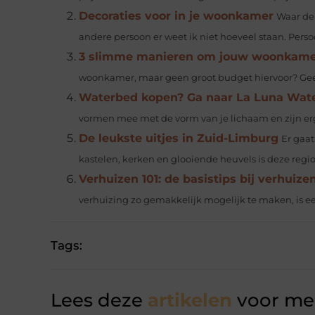
Decoraties voor in je woonkamer
Waar de 
andere persoon er weet ik niet hoeveel staan. Persoon
3 slimme manieren om jouw woonkamer
woonkamer, maar geen groot budget hiervoor? Geen p
Waterbed kopen? Ga naar La Luna Wat
vormen mee met de vorm van je lichaam en zijn erg
De leukste uitjes in Zuid-Limburg
Er gaat
kastelen, kerken en glooiende heuvels is deze regio 
Verhuizen 101: de basistips bij verhuize
verhuizing zo gemakkelijk mogelijk te maken, is eerl
Tags:
Lees deze
artikelen
voor mee