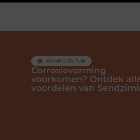
WONING EN TUIN
Corrosievorming
voorkomen? Ontdek all
voordelen van Sendzimi