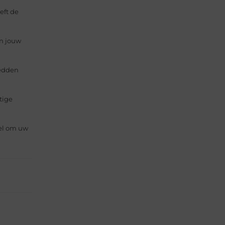
eft de
n jouw
bedden
tige
tel om uw