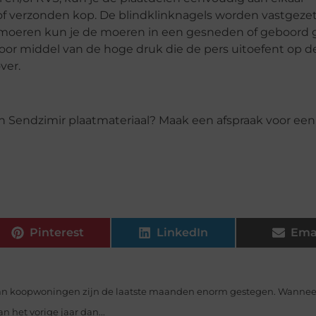
f verzonden kop. De blindklinknagels worden vastgeze
moeren kun je de moeren in een gesneden of geboord g
or middel van de hoge druk die de pers uitoefent op de
over.
 Sendzimir plaatmateriaal? Maak een afspraak voor een
Pinterest
LinkedIn
Ema
van koopwoningen zijn de laatste maanden enorm gestegen. Wannee
 het vorige jaar dan...