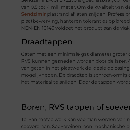
Sendzimir DX 51 D+Z275 is goed lasbaar, corros
van 0.5 tot 4 millimeter. Om de kwaliteit van 
Sendzimir
plaatrand af laten snijden. Professi
plaatbewerking, hanteren toleranties op breed
NEN-EN 10143 voldoet het product aan de vlakh
Draadtappen
Gaten met een minimale gat diameter groter dan
RVS kunnen gesneden worden door de laser. Al
van gaten in het plaatwerk de ideale oplossin
mogelijkheden. De draadtap is schroefvormig 
het materiaal te snijden. Door de tappen word
Boren, RVS tappen of soeve
Tal van metaalwerk kan voorzien worden van 
soevereinen. Soevereinen, een mechanische be