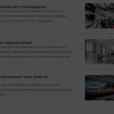
eld bij een thuislaadpaal
 en daarmee groeit de behoefte aan een
en is comfortabel en meestal voordeliger
an uw installatie. Een laadpaal
st nieuwe sloten
n vergeet Bij een verhuizing denk je aan
ment. Maar de allerbelangrijkste klus staat
arom dat essentieel is? Omdat je simpelweg
fielwalsen voor strak en
l net niet recht kan blijven, maar wél
ing of machineonderdeel? Dan draait Metaal
agen