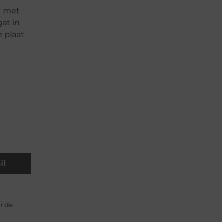
t met
at in
 plaat
il
r de