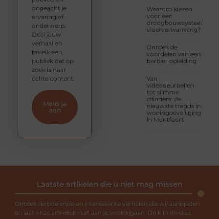
ongeacht je
Waarom kiezen
voor een
ervaring of
droogbouwsysteem
onderwerp.
vloerverwarming?
Deel jouw
verhaal en
Ontdek de
bereik een
voordelen van een
publiek dat op
barbier opleiding
zoek is naar
échte content.
Van
videodeurbellen
tot slimme
cilinders: de
Meld je
nieuwste trends in
aan
woningbeveiliging
in Montfoort
Laatste artikelen die u niet mag missen
Ontdek de boeiende en interessante verhalen die wij aanbieden
en laat onze artikelen niet aan je voorbijgaan. Duik in diverse