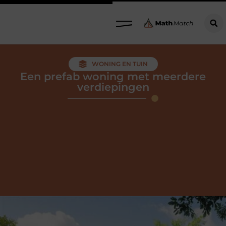
WONING EN TUIN
Een prefab woning met meerdere
verdiepingen