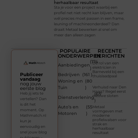
herhaalbaar resultaat
Sta je voor een project waarbij een
profiel net niet recht kan blijven, maar
wél precies moet passen in een frame,
leuning of machineonderdeel? Dan
draait Metaal bewerken al snel om
meer dan alleen zagen
POPULAIRE
RECENTE
ONDERWERPEN
BERICHTEN
(174
De rol van een
Aanbiedingen
elektricien in
)
Barneveld bij een
Publiceer
Bedrijven
(161 )
thuislaadpaal
vandaag
Woning en
(80
nog jouw
Tuin
)
Verhuisd naar Den
eerste blog
Haag? Regel eerst
Heb jij iets te
(65
nieuwe sloten
Dienstverlening
vertellen? Dan
)
is dit het
Auto’s en
(55
Metaal
moment. Op
vormgeven met
Motoren
)
Mathmatch.nl
moderne
profielwalsen voor
kun je
strak en
eenvoudig en
herhaalbaar
snel jouw blog
resultaat
publiceren –