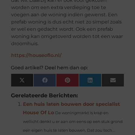
dat wil. Daarbij kan er ook voor gekozen
worden om een extra verdieping toe te
voegen aan de woning indien gewenst. Een
prefab woning is dus echt niet zo simpel zoals
er wel een gedacht wordt. Ook een prefab
woning kan omgetoverd worden tot een waar
droomhuis.
https://houseoflo.nl/
Goed artikel? Deel hem dan op:
X
Facebook
Pinterest
LinkedIn
Email
(Twitter)
Gerelateerde Berichten:
Een huis laten bouwen door specialist
House Of Lo
De woningmarkt is krap en
wellicht denkt u er aan om eens op een stuk grond
een eigen huis te laten bouwen. Dat zou toch...