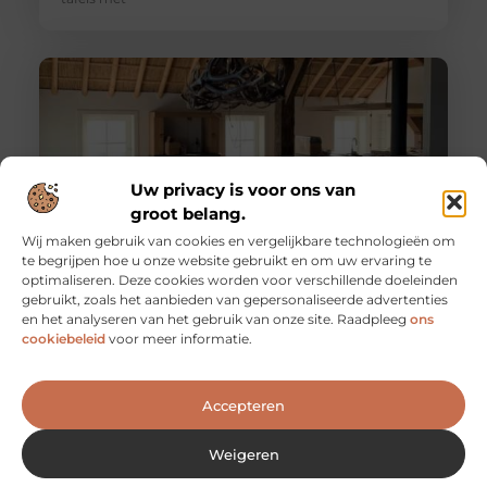
Uw privacy is voor ons van
groot belang.
Wij maken gebruik van cookies en vergelijkbare technologieën om
te begrijpen hoe u onze website gebruikt en om uw ervaring te
optimaliseren. Deze cookies worden voor verschillende doeleinden
Boomstamtafels
gebruikt, zoals het aanbieden van gepersonaliseerde advertenties
Heeft u weleens gehoord van boomstamtafels? Bent u
en het analyseren van het gebruik van onze site. Raadpleeg
ons
benieuwd wat een boomstamtafel is? Of bent u op zoek
cookiebeleid
voor meer informatie.
naar een
Accepteren
Weigeren