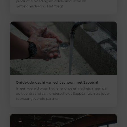
productie, voedingsmiddelenindustrie en
gezondheidszorg. Het zorgt
Ontdek de kracht van echt schoon met Sappé.nl
In een wereld waar hygiëne, orde en netheid meer dan
ooit centraal staan, onderscheidt Sappé.nl zich als jouw
toonaangevende partner.