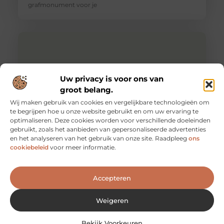
grafmonument voor je
Uw privacy is voor ons van
groot belang.
Wij maken gebruik van cookies en vergelijkbare technologieën om
te begrijpen hoe u onze website gebruikt en om uw ervaring te
optimaliseren. Deze cookies worden voor verschillende doeleinden
gebruikt, zoals het aanbieden van gepersonaliseerde advertenties
en het analyseren van het gebruik van onze site. Raadpleeg
ons
Een zadelhoes bedrukken als bedrijf!
cookiebeleid
voor meer informatie.
Wanneer je weet dat er gemiddeld 23 miljoen fietsen in
Nederland zijn en dat ze dagelijks heel veel worden
gebruikt,
Accepteren
Weigeren
Bekijk Voorkeuren