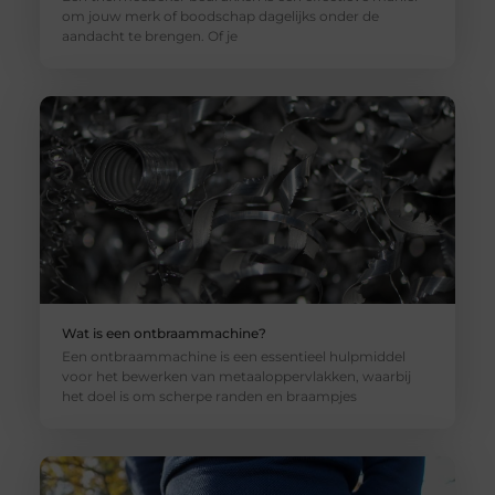
om jouw merk of boodschap dagelijks onder de
aandacht te brengen. Of je
Wat is een ontbraammachine?
Een ontbraammachine is een essentieel hulpmiddel
voor het bewerken van metaaloppervlakken, waarbij
het doel is om scherpe randen en braampjes