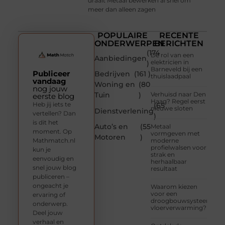
draait Metaal bewerken al snel om
meer dan alleen zagen
POPULAIRE
RECENTE
ONDERWERPEN
BERICHTEN
(174
De rol van een
Aanbiedingen
elektricien in
)
Barneveld bij een
Publiceer
Bedrijven
(161 )
thuislaadpaal
vandaag
Woning en
(80
nog jouw
Tuin
)
Verhuisd naar Den
eerste blog
Haag? Regel eerst
Heb jij iets te
(65
nieuwe sloten
Dienstverlening
vertellen? Dan
)
is dit het
Auto’s en
(55
Metaal
moment. Op
vormgeven met
Motoren
)
Mathmatch.nl
moderne
profielwalsen voor
kun je
strak en
eenvoudig en
herhaalbaar
snel jouw blog
resultaat
publiceren –
ongeacht je
Waarom kiezen
voor een
ervaring of
droogbouwsysteem
onderwerp.
vloerverwarming?
Deel jouw
verhaal en