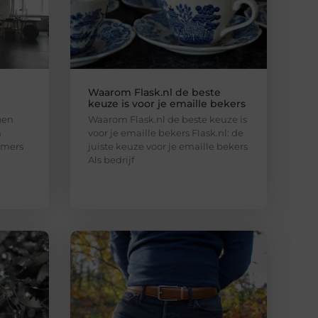
Waarom Flask.nl de beste
keuze is voor je emaille bekers
gen
Waarom Flask.nl de beste keuze is
n
voor je emaille bekers Flask.nl: de
emers
juiste keuze voor je emaille bekers
Als bedrijf