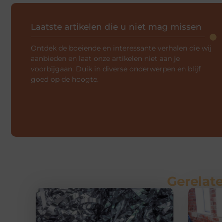
Laatste artikelen die u niet mag missen
Ontdek de boeiende en interessante verhalen die wij
aanbieden en laat onze artikelen niet aan je
voorbijgaan. Duik in diverse onderwerpen en blijf
goed op de hoogte.
Gerelate