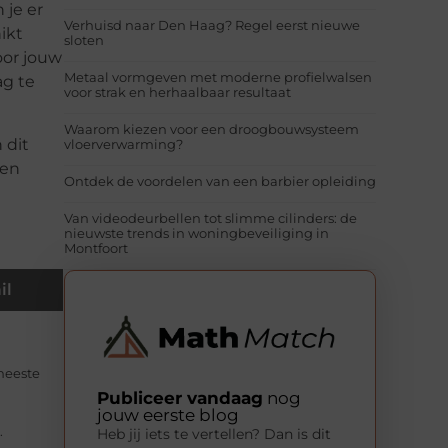
 je er
Verhuisd naar Den Haag? Regel eerst nieuwe
ikt
sloten
oor jouw
Metaal vormgeven met moderne profielwalsen
ag te
voor strak en herhaalbaar resultaat
Waarom kiezen voor een droogbouwsysteem
 dit
vloerverwarming?
een
Ontdek de voordelen van een barbier opleiding
Van videodeurbellen tot slimme cilinders: de
nieuwste trends in woningbeveiliging in
Montfoort
il
meeste
Publiceer vandaag
nog
jouw eerste blog
.
Heb jij iets te vertellen? Dan is dit