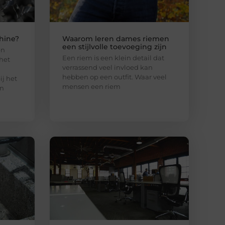
hine?
Waarom leren dames riemen
een stijlvolle toevoeging zijn
en
Een riem is een klein detail dat
het
verrassend veel invloed kan
hebben op een outfit. Waar veel
j het
mensen een riem
en