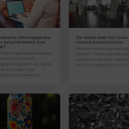
atische rittenregistratie
De ideale stad voor jouw
r extra hardware: hoe
nieuwe kantoorruimte
at?
Waarom kiezen voor een ei
 meer organisaties stappen
kantoor? Het huren van ee
p een automatisch
kantoor is voor veel ondern
registratiesysteem om tijd te
een belangrijke stap in hun
en en fouten in de
stratie te voorkomen.