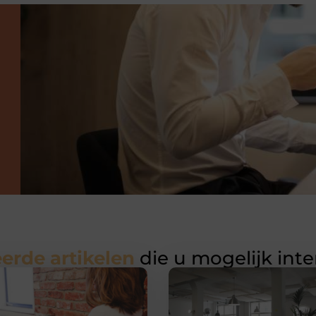
erde artikelen
die u mogelijk int