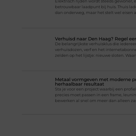
Elektrisch rijden wordt steeds gewoner,
betrouwbaar laadpunt bij huis. Thuis lad
dan onderweg, maar het stelt wel eisen a
Verhuisd naar Den Haag? Regel eer
De belangrijkste verhuisklus die iederee
verhuisdozen, verf en het internetabonne
zelden op het lijstje: nieuwe sloten. Wa
Metaal vormgeven met moderne pro
herhaalbaar resultaat
Sta je voor een project waarbij een profie
precies moet passen in een frame, leun
bewerken al snel om meer dan alleen z