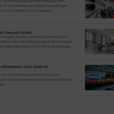
 en daarmee groeit de behoefte aan een
en is comfortabel en meestal voordeliger
an uw installatie. Een laadpaal
st nieuwe sloten
n vergeet Bij een verhuizing denk je aan
ment. Maar de allerbelangrijkste klus staat
arom dat essentieel is? Omdat je simpelweg
fielwalsen voor strak en
l net niet recht kan blijven, maar wél
ing of machineonderdeel? Dan draait Metaal
agen