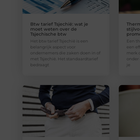
Btw tarief Tsjechië: wat je
Therm
moet weten over de
stijlv
Tsjechische btw
promo
Het btw tarief Tsjechië is een
Een t
belangrijk aspect voor
een ef
ondernemers die zaken doen in of
merk o
met Tsjechië. Het standaardtarief
onder 
bedraagt
je