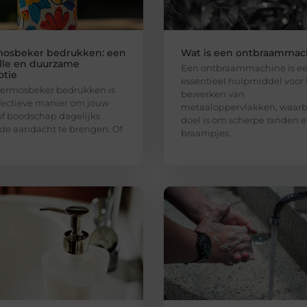
osbeker bedrukken: een
Wat is een ontbraammac
olle en duurzame
Een ontbraammachine is e
tie
essentieel hulpmiddel voor 
hermosbeker bedrukken is
bewerken van
fectieve manier om jouw
metaaloppervlakken, waarbi
f boodschap dagelijks
doel is om scherpe randen 
de aandacht te brengen. Of
braampjes