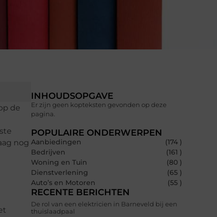
INHOUDSOPGAVE
Er zijn geen kopteksten gevonden op deze
 op de
pagina.
iste
POPULAIRE ONDERWERPEN
Aanbiedingen
(174 )
daag nog
Bedrijven
(161 )
Woning en Tuin
(80 )
Dienstverlening
(65 )
Auto’s en Motoren
(55 )
RECENTE BERICHTEN
De rol van een elektricien in Barneveld bij een
et
thuislaadpaal