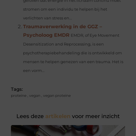
geloven dat energie in het lichaam continu moet
stromen om een ​​individu te helpen bij het
verlichten van stress en...
Traumaverwerking in de GGZ –
Psycholoog EMDR
EMDR, of Eye Movement
Desensitization and Reprocessing, is een
psychotherapiebehandeling die is ontwikkeld om
mensen te helpen genezen van een trauma. Het is
een vorm...
Tags:
proteine
,
vegan
,
vegan proteine
Lees deze
artikelen
voor meer inzicht