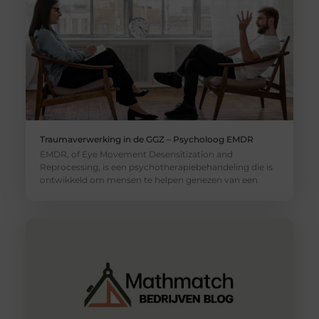
Traumaverwerking in de GGZ – Psycholoog EMDR
EMDR, of Eye Movement Desensitization and
Reprocessing, is een psychotherapiebehandeling die is
ontwikkeld om mensen te helpen genezen van een