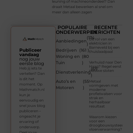
leuning of machineonderdeel? Dan
draait Metaal bewerken al snel om
meer dan alleen zagen
POPULAIRE
RECENTE
ONDERWERPEN
BERICHTEN
(174
De rol van een
Aanbiedingen
elektricien in
)
Barneveld bij een
Publiceer
Bedrijven
(161 )
thuislaadpaal
vandaag
Woning en
(80
nog jouw
Tuin
)
Verhuisd naar Den
eerste blog
Haag? Regel eerst
Heb jij iets te
(65
nieuwe sloten
Dienstverlening
vertellen? Dan
)
is dit het
Auto’s en
(55
Metaal
moment. Op
vormgeven met
Motoren
)
Mathmatch.nl
moderne
profielwalsen voor
kun je
strak en
eenvoudig en
herhaalbaar
snel jouw blog
resultaat
publiceren –
ongeacht je
Waarom kiezen
voor een
ervaring of
droogbouwsysteem
onderwerp.
vloerverwarming?
Deel jouw