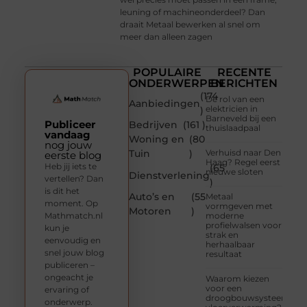
leuning of machineonderdeel? Dan
draait Metaal bewerken al snel om
meer dan alleen zagen
POPULAIRE
RECENTE
ONDERWERPEN
BERICHTEN
(174
De rol van een
Aanbiedingen
elektricien in
)
Barneveld bij een
Publiceer
Bedrijven
(161 )
thuislaadpaal
vandaag
Woning en
(80
nog jouw
Tuin
)
Verhuisd naar Den
eerste blog
Haag? Regel eerst
Heb jij iets te
(65
nieuwe sloten
Dienstverlening
vertellen? Dan
)
is dit het
Auto’s en
(55
Metaal
moment. Op
vormgeven met
Motoren
)
Mathmatch.nl
moderne
profielwalsen voor
kun je
strak en
eenvoudig en
herhaalbaar
snel jouw blog
resultaat
publiceren –
ongeacht je
Waarom kiezen
voor een
ervaring of
droogbouwsysteem
onderwerp.