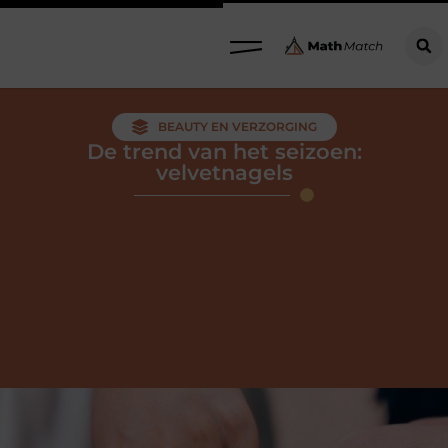
BEAUTY EN VERZORGING
De trend van het seizoen:
velvetnagels