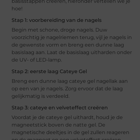
basisstappen creëren, hieronder vertellen we je
hoe!
Stap 1: voorbereiding van de nagels
Begin met schone, droge nagels. Duw
voorzichtig je nagelriemen terug, vijl je nagels in
de gewenste vorm en breng een dunne laag
basislaag aan. Laat de basislaag uitharden onder
de UV- of LED-lamp.
Stap 2: eerste laag Cateye Gel
Breng een dunne laag cateye gel nagellak aan
op een van je nagels. Zorg ervoor dat de laag
gelijkmatig is verdeeld.
Stap 3: cateye en velveteffect creëren
Voordat je de cateye gel uithardt, houd je de
magneetstick boven de natte gel. De
magnetische deeltjes in de gel zullen reageren
op de magneet en een velveteffect creëren.