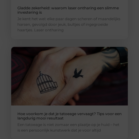
Gladde zekerheid: waarom laser ontharing een slimme
investering is
Je kent het wel: elke paar dagen scheren of maandelijks
harsen, gevolgd door jeuk, bultjes of ingegroeide
haartjes. Laser ontharing
Hoe voorkom je dat je tatoeage vervaagt? Tips voor een
langdurig mooi resultaat
Een tatoeage is niet zomaar een plaatje op je huid – het
is een persoonlijk kunstwerk dat je voor altijd