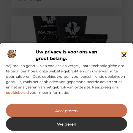
Uw privacy is voor ons van
groot belang.
Wij maken gebruik van cookies en vergelijkbare technologieën om
te begrijpen hoe u onze website gebruikt en om uw ervaring te
optimaliseren. Deze cookies worden voor verschillende doeleinden
Het zetten van Polygel nagels
gebruikt, zoals het aanbieden van gepersonaliseerde advertenties
Polygelnagels zijn een combinatie van gel- en
en het analyseren van het gebruik van onze site. Raadpleeg
ons
acrylnagels. Polygel combineert namelijk de twee
cookiebeleid
voor meer informatie.
grootste voordelen van gel en acryl. Zo
Accepteren
Weigeren