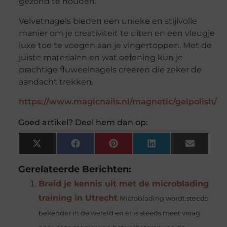
gezond te houden.
Velvetnagels bieden een unieke en stijlvolle
manier om je creativiteit te uiten en een vleugje
luxe toe te voegen aan je vingertoppen. Met de
juiste materialen en wat oefening kun je
prachtige fluweelnagels creëren die zeker de
aandacht trekken.
https://www.magicnails.nl/magnetic/gelpolish/
Goed artikel? Deel hem dan op:
X
Facebook
Pinterest
LinkedIn
Email
(Twitter)
Gerelateerde Berichten:
Breid je kennis uit met de microblading
training in Utrecht
Microblading wordt steeds
bekender in de wereld en er is steeds meer vraag