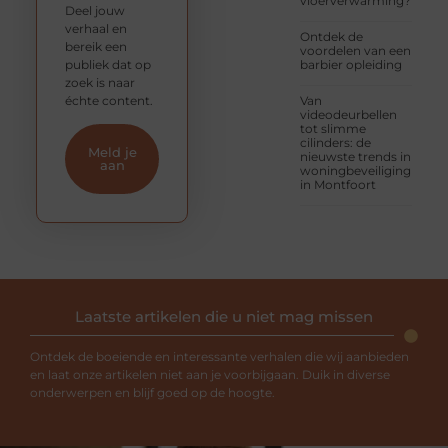
vloerverwarming?
Deel jouw
verhaal en
Ontdek de
bereik een
voordelen van een
publiek dat op
barbier opleiding
zoek is naar
échte content.
Van
videodeurbellen
tot slimme
cilinders: de
Meld je
nieuwste trends in
aan
woningbeveiliging
in Montfoort
Laatste artikelen die u niet mag missen
Ontdek de boeiende en interessante verhalen die wij aanbieden
en laat onze artikelen niet aan je voorbijgaan. Duik in diverse
onderwerpen en blijf goed op de hoogte.