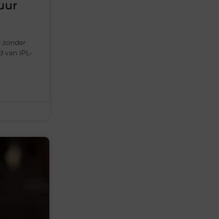
uur
d zonder
d van IPL-