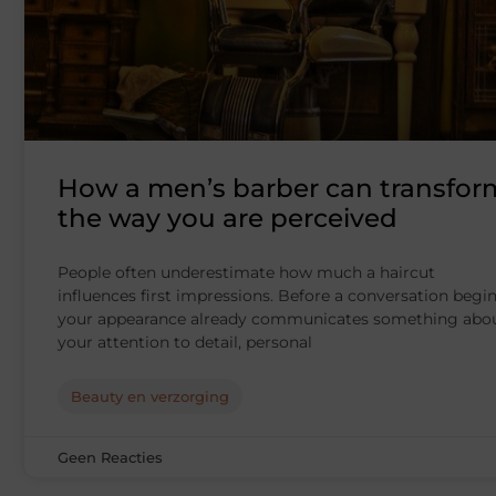
How a men’s barber can transfor
the way you are perceived
People often underestimate how much a haircut
influences first impressions. Before a conversation begin
your appearance already communicates something abo
your attention to detail, personal
Beauty en verzorging
Geen Reacties