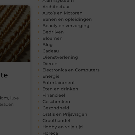
Alarmsysteem
Architectuur
Auto’s en Motoren
Banen en opleidingen
Beauty en verzorging
Bedrijven
Bloemen
Blog
Cadeau
Dienstverlening
Dieren
Electronica en Computers
ste
Energie
Entertainment
Eten en drinken
Financieel
dom, luxe
Geschenken
ieraden
Gezondheid
Gratis en Prijsvragen
Groothandel
Hobby en vrije tijd
Horeca