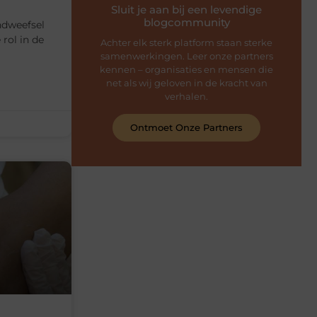
Sluit je aan bij een levendige
blogcommunity
ndweefsel
 rol in de
Achter elk sterk platform staan sterke
samenwerkingen. Leer onze partners
kennen – organisaties en mensen die
net als wij geloven in de kracht van
verhalen.
Ontmoet Onze Partners