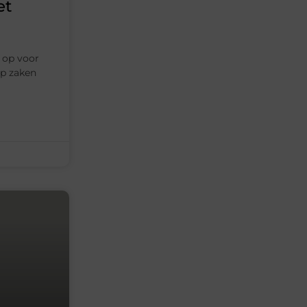
et
 op voor
op zaken