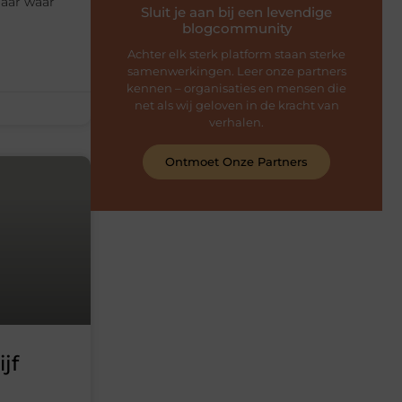
Maar waar
Sluit je aan bij een levendige
blogcommunity
Achter elk sterk platform staan sterke
samenwerkingen. Leer onze partners
kennen – organisaties en mensen die
net als wij geloven in de kracht van
verhalen.
Ontmoet Onze Partners
jf