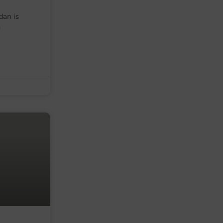
dan is
n