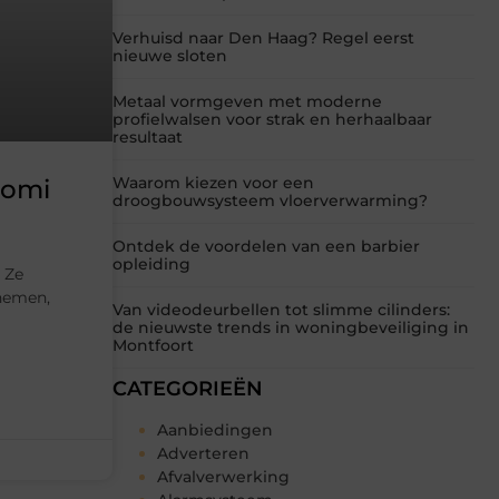
Verhuisd naar Den Haag? Regel eerst
nieuwe sloten
Metaal vormgeven met moderne
profielwalsen voor strak en herhaalbaar
resultaat
Waarom kiezen voor een
aomi
droogbouwsysteem vloerverwarming?
Ontdek de voordelen van een barbier
opleiding
. Ze
rnemen,
Van videodeurbellen tot slimme cilinders:
de nieuwste trends in woningbeveiliging in
Montfoort
CATEGORIEËN
Aanbiedingen
Adverteren
Afvalverwerking