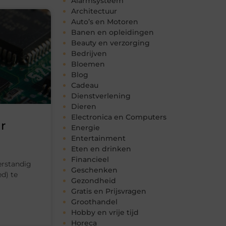
Alarmsysteem
Architectuur
Auto’s en Motoren
Banen en opleidingen
Beauty en verzorging
Bedrijven
Bloemen
Blog
Cadeau
Dienstverlening
Dieren
Electronica en Computers
r
Energie
Entertainment
Eten en drinken
Financieel
erstandig
Geschenken
ed) te
Gezondheid
Gratis en Prijsvragen
Groothandel
Hobby en vrije tijd
Horeca