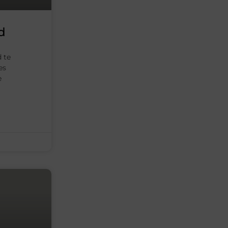
d
 te
es
e