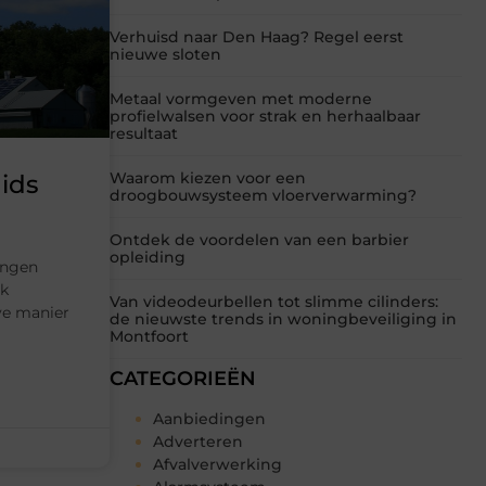
Verhuisd naar Den Haag? Regel eerst
nieuwe sloten
Metaal vormgeven met moderne
profielwalsen voor strak en herhaalbaar
resultaat
Waarom kiezen voor een
ids
droogbouwsysteem vloerverwarming?
Ontdek de voordelen van een barbier
opleiding
ingen
jk
Van videodeurbellen tot slimme cilinders:
ve manier
de nieuwste trends in woningbeveiliging in
Montfoort
CATEGORIEËN
Aanbiedingen
Adverteren
Afvalverwerking