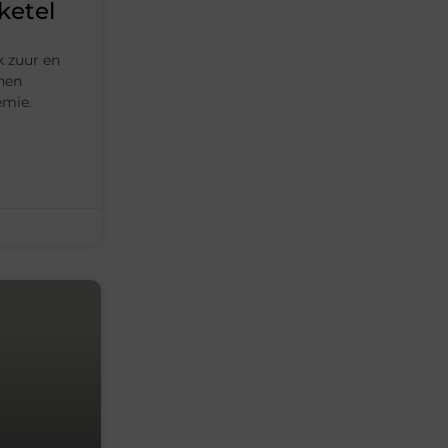
ketel
k zuur en
nen
emie.