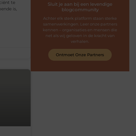
ciënt te
Sluit je aan bij een levendige
oende is,
blogcommunity
Achter elk sterk platform staan sterke
samenwerkingen. Leer onze partners
kennen – organisaties en mensen die
net als wij geloven in de kracht van
verhalen.
Ontmoet Onze Partners