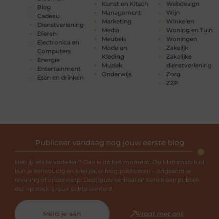
Kunst en Kitsch
Webdesign
Blog
Management
Wijn
Cadeau
Marketing
Winkelen
Dienstverlening
Media
Woning en Tuin
Dieren
Meubels
Woningen
Electronica en
Mode en
Zakelijk
Computers
Kleding
Zakelijke
Energie
Muziek
dienstverlening
Entertainment
Onderwijs
Zorg
Eten en drinken
ZZP
Publiceer vandaag nog jouw eerste blog
Heb jij iets te vertellen? Dan is dit het moment. Op Mathmatch.nl
kun je eenvoudig en snel jouw blog publiceren – ongeacht je
ervaring of onderwerp. Deel jouw verhaal en bereik een publiek
dat op zoek is naar échte content.
Meld je aan
Praat met ons