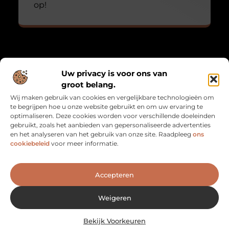
op!
Over Mathmatch
Uw privacy is voor ons van
“Waar logica en leven samenkomen.”
groot belang.
Mathmatch.nl combineert inzichten uit de wiskunde met
Wij maken gebruik van cookies en vergelijkbare technologieën om
alledaagse reflecties. Een unieke verzameling blogs voor
te begrijpen hoe u onze website gebruikt en om uw ervaring te
denkers, dromers en doeners.
optimaliseren. Deze cookies worden voor verschillende doeleinden
gebruikt, zoals het aanbieden van gepersonaliseerde advertenties
Bericht categorie
en het analyseren van het gebruik van onze site. Raadpleeg
ons
cookiebeleid
voor meer informatie.
Onze informatie
Accepteren
Goede Backlinks: De Sleutel naar Betere SEO en Meer Vertrouwen
Geld verdienen met je website: zo maak je van je site een inkomstenbron
Weigeren
Bekijk Voorkeuren
Website index
Cookiebeleid (EU)