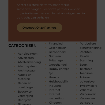
Achter elk sterk platform staan sterke
samenwerkingen. Leer onze partners kennen –
organisaties en mensen die net als wij geloven in
de kracht van verhalen.
Ontmoet Onze Partners
Financieel
Particuliere
CATEGORIEËN
Geschenken
dienstverlening
Gezondheid
Rechten
Aanbiedingen
Gratis en
Relatie
Adverteren
Prijsvragen
Scanning
Afvalverwerking
Groothandel
Sport
Alarmsysteem
Hobby en vrije
Telefonie
Architectuur
tijd
Toerisme
Auto’s en
Horeca
Tuin en
Motoren
Huishoudelijk
buitenleven
Banen en
Industrie
Tweewielers
opleidingen
Internet
Vakantie
Beauty en
Internet
Verbouwen
verzorging
marketing
Vervoer en
Bedrijven
Kinderen
transport
Bloemen