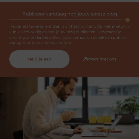
Publiceer vandaag nog jouw eerste blog
Heb jij iets te vertellen? Dan is dit het moment. Op Mathmatch.nl
kun je eenvoudig en snel jouw blog publiceren – ongeacht je
ervaring of onderwerp. Deel jouw verhaal en bereik een publiek
dat op zoek is naar échte content.
Meld je aan
Praat met ons