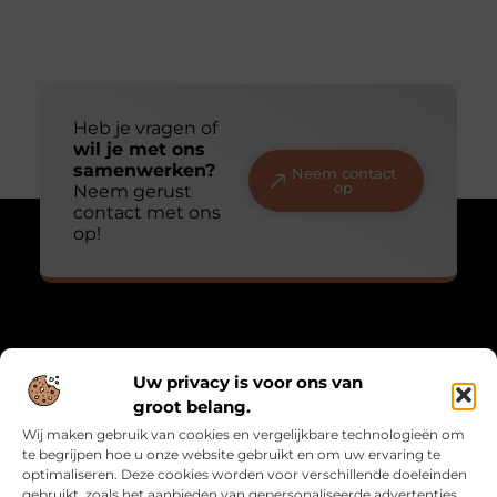
Heb je vragen of
wil je met ons
samenwerken?
Neem contact
op
Neem gerust
contact met ons
op!
Over Mathmatch
Uw privacy is voor ons van
“Waar logica en leven samenkomen.”
groot belang.
Mathmatch.nl combineert inzichten uit de wiskunde met
Wij maken gebruik van cookies en vergelijkbare technologieën om
alledaagse reflecties. Een unieke verzameling blogs voor
te begrijpen hoe u onze website gebruikt en om uw ervaring te
denkers, dromers en doeners.
optimaliseren. Deze cookies worden voor verschillende doeleinden
gebruikt, zoals het aanbieden van gepersonaliseerde advertenties