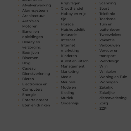
Prijsvragen
Scanning
Afvalverwerking
Groothandel
Sport
Alarmsysteem
Hobby en vrije
Telefonie
Architectuur
tijd
Toerisme
Auto’s en
Horeca
Tuin en
Motoren
Huishoudelijk
buitenleven
Banen en
Industrie
Tweewielers
opleidingen
Internet
Vakantie
Beauty en
Internet
Verbouwen
verzorging
marketing
Vervoer en
Bedrijven
Kinderen
transport
Bloemen
Kunst en Kitsch
Webdesign
Blog
Management
Wijn
Cadeau
Marketing
Winkelen
Dienstverlening
Media
Woning en Tuin
Dieren
Meubels
Woningen
Electronica en
Mode en
Zakelijk
Computers
Kleding
Zakelijke
Energie
Muziek
dienstverlening
Entertainment
Onderwijs
Zorg
Eten en drinken
ZZP