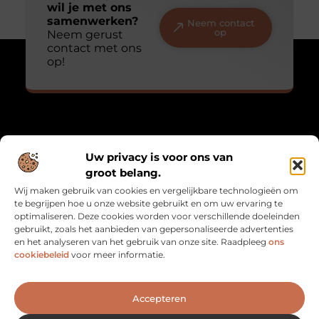
wil je met ons
samenwerken?
Neem contact
op
Neem gerust
contact met ons
op!
Over Mathmatch
Uw privacy is voor ons van
“Waar logica en leven samenkomen.”
groot belang.
Mathmatch.nl combineert inzichten uit de wiskunde met
Wij maken gebruik van cookies en vergelijkbare technologieën om
alledaagse reflecties. Een unieke verzameling blogs voor
te begrijpen hoe u onze website gebruikt en om uw ervaring te
denkers, dromers en doeners.
optimaliseren. Deze cookies worden voor verschillende doeleinden
gebruikt, zoals het aanbieden van gepersonaliseerde advertenties
Bericht categorie
en het analyseren van het gebruik van onze site. Raadpleeg
ons
cookiebeleid
voor meer informatie.
Onze informatie
Accepteren
Goede Backlinks: De Sleutel naar Betere SEO en Meer Vertrouwen
Geld verdienen met je website: zo maak je van je site een inkomstenbron