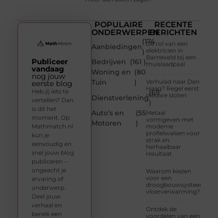
POPULAIRE
RECENTE
ONDERWERPEN
BERICHTEN
(174
De rol van een
Aanbiedingen
elektricien in
)
Barneveld bij een
Publiceer
Bedrijven
(161 )
thuislaadpaal
vandaag
Woning en
(80
nog jouw
Tuin
)
Verhuisd naar Den
eerste blog
Haag? Regel eerst
Heb jij iets te
(65
nieuwe sloten
Dienstverlening
vertellen? Dan
)
is dit het
Auto’s en
(55
Metaal
moment. Op
vormgeven met
Motoren
)
Mathmatch.nl
moderne
profielwalsen voor
kun je
strak en
eenvoudig en
herhaalbaar
snel jouw blog
resultaat
publiceren –
ongeacht je
Waarom kiezen
voor een
ervaring of
droogbouwsysteem
onderwerp.
vloerverwarming?
Deel jouw
verhaal en
Ontdek de
bereik een
voordelen van een