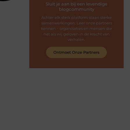
Sluit je aan bij een levendige
blogcommunity
Achter elk sterk platform staan sterke
samenwerkingen. Leer onze partners
kennen – organisaties en mensen die
net als wij geloven in de kracht van
verhalen.
Ontmoet Onze Partners