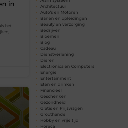
Alarmsysteem
en in
Architectuur
Auto’s en Motoren
Banen en opleidingen
Beauty en verzorging
als het
Bedrijven
jken,
Bloemen
Blog
Cadeau
Dienstverlening
Dieren
Electronica en Computers
Energie
Entertainment
Eten en drinken
Financieel
Geschenken
Gezondheid
Gratis en Prijsvragen
Groothandel
Hobby en vrije tijd
Horeca