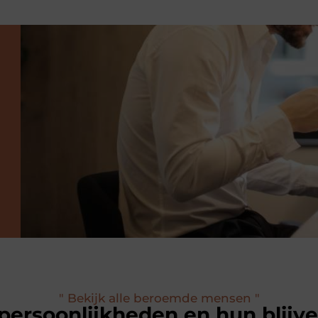
" Bekijk alle beroemde mensen "
ersoonlijkheden en hun blijv