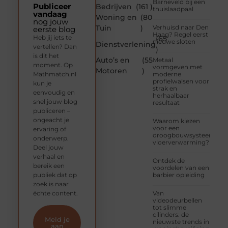
Barneveld bij een
Publiceer
Bedrijven
(161 )
thuislaadpaal
vandaag
Woning en
(80
nog jouw
Tuin
)
Verhuisd naar Den
eerste blog
Haag? Regel eerst
Heb jij iets te
(65
nieuwe sloten
Dienstverlening
vertellen? Dan
)
is dit het
Auto’s en
(55
Metaal
moment. Op
vormgeven met
Motoren
)
Mathmatch.nl
moderne
profielwalsen voor
kun je
strak en
eenvoudig en
herhaalbaar
snel jouw blog
resultaat
publiceren –
ongeacht je
Waarom kiezen
voor een
ervaring of
droogbouwsysteem
onderwerp.
vloerverwarming?
Deel jouw
verhaal en
Ontdek de
bereik een
voordelen van een
publiek dat op
barbier opleiding
zoek is naar
échte content.
Van
videodeurbellen
tot slimme
cilinders: de
Meld je
nieuwste trends in
aan