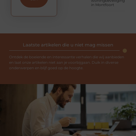
woningbeveiliging
in Montfoort
Laatste artikelen die u niet mag missen
Ontdek de boeiende en interessante verhalen die wij aanbieden
en laat onze artikelen niet aan je voorbijgaan. Duik in diverse
onderwerpen en blijf goed op de hoogte.