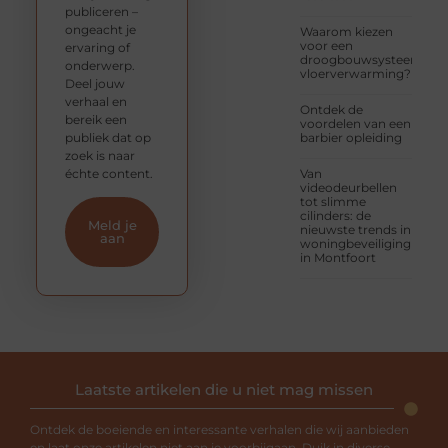
publiceren –
ongeacht je
Waarom kiezen
voor een
ervaring of
droogbouwsysteem
onderwerp.
vloerverwarming?
Deel jouw
verhaal en
Ontdek de
bereik een
voordelen van een
publiek dat op
barbier opleiding
zoek is naar
échte content.
Van
videodeurbellen
tot slimme
cilinders: de
Meld je
nieuwste trends in
aan
woningbeveiliging
in Montfoort
Laatste artikelen die u niet mag missen
Ontdek de boeiende en interessante verhalen die wij aanbieden
en laat onze artikelen niet aan je voorbijgaan. Duik in diverse