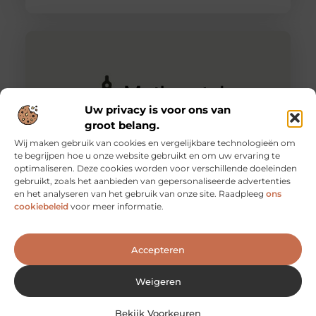
Uw privacy is voor ons van
groot belang.
Wij maken gebruik van cookies en vergelijkbare technologieën om
te begrijpen hoe u onze website gebruikt en om uw ervaring te
optimaliseren. Deze cookies worden voor verschillende doeleinden
gebruikt, zoals het aanbieden van gepersonaliseerde advertenties
Een filament is belangrijk voor je 3dprinter.
en het analyseren van het gebruik van onze site. Raadpleeg
ons
Plastic bekertjes, gouden sieraden of complexe
cookiebeleid
voor meer informatie.
vormen? Niets is onmogelijk met een 3d-printer. Zo’n
printer bestaat al meer dan 25
Accepteren
Weigeren
Bekijk Voorkeuren