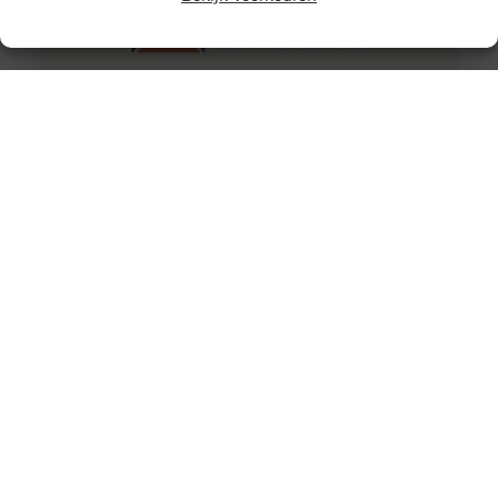
Domotica bedrijven
Als u thuis komt van een lange dag werk dan heeft u uw
handen natuurlijk al vol. Toch moet u
Drone met camera kopen