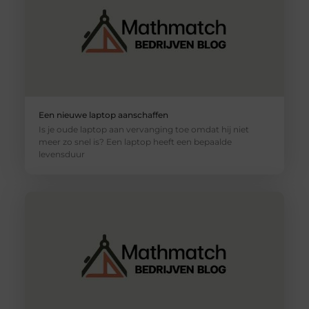
Een nieuwe laptop aanschaffen
Is je oude laptop aan vervanging toe omdat hij niet
meer zo snel is? Een laptop heeft een bepaalde
levensduur