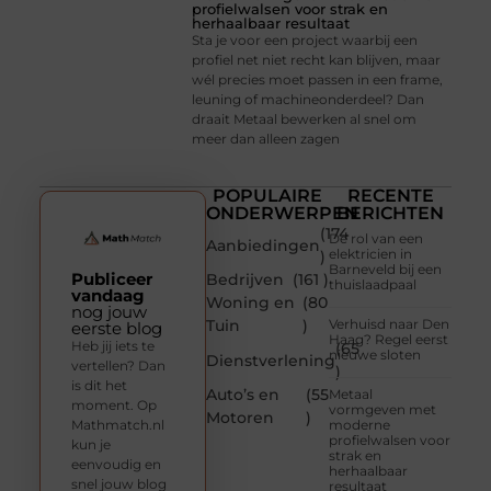
profielwalsen voor strak en
herhaalbaar resultaat
Sta je voor een project waarbij een
profiel net niet recht kan blijven, maar
wél precies moet passen in een frame,
leuning of machineonderdeel? Dan
draait Metaal bewerken al snel om
meer dan alleen zagen
POPULAIRE
RECENTE
ONDERWERPEN
BERICHTEN
(174
De rol van een
Aanbiedingen
elektricien in
)
Barneveld bij een
Publiceer
Bedrijven
(161 )
thuislaadpaal
vandaag
Woning en
(80
nog jouw
Tuin
)
Verhuisd naar Den
eerste blog
Haag? Regel eerst
Heb jij iets te
(65
nieuwe sloten
Dienstverlening
vertellen? Dan
)
is dit het
Auto’s en
(55
Metaal
moment. Op
vormgeven met
Motoren
)
Mathmatch.nl
moderne
profielwalsen voor
kun je
strak en
eenvoudig en
herhaalbaar
snel jouw blog
resultaat