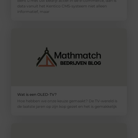
Bent u met uw bedrijf actief in de e-commerce, dan is
data vanuit het Kentico CMS-systeem niet alleen
informatief, maar
Wat is een OLED-TV?
Hoe hebben we onze keuze gemaakt? De TV-wereld is
de laatste jaren op zijn kop gezet en het is gemakkelijk