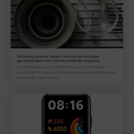
Samsung beamer kopen: slimme technologie
gecombineerd met indrukwekkende projectie
De afgelopen jaren heeft Samsung zich niet alleen
ontwikkeld tot een van de grootste televisiefabrikanten
ter wereld, maar ook tot