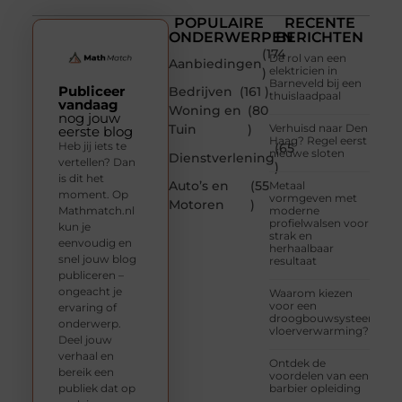
POPULAIRE
RECENTE
ONDERWERPEN
BERICHTEN
(174
De rol van een
Aanbiedingen
elektricien in
)
Barneveld bij een
Publiceer
Bedrijven
(161 )
thuislaadpaal
vandaag
Woning en
(80
nog jouw
Tuin
)
Verhuisd naar Den
eerste blog
Haag? Regel eerst
Heb jij iets te
(65
nieuwe sloten
Dienstverlening
vertellen? Dan
)
is dit het
Auto’s en
(55
Metaal
moment. Op
vormgeven met
Motoren
)
Mathmatch.nl
moderne
profielwalsen voor
kun je
strak en
eenvoudig en
herhaalbaar
snel jouw blog
resultaat
publiceren –
ongeacht je
Waarom kiezen
voor een
ervaring of
droogbouwsysteem
onderwerp.
vloerverwarming?
Deel jouw
verhaal en
Ontdek de
bereik een
voordelen van een
publiek dat op
barbier opleiding