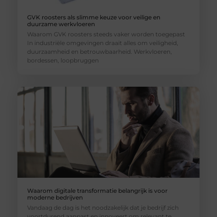
GVK roosters als slimme keuze voor veilige en
duurzame werkvloeren
Waarom GVK roosters steeds vaker worden toegepast
In industriële omgevingen draait alles om veiligheid,
duurzaamheid en betrouwbaarheid. Werkvloeren,
bordessen, loopbruggen
Waarom digitale transformatie belangrijk is voor
moderne bedrijven
Vandaag de dag is het noodzakelijk dat je bedrijf zich
voortdurend aanpast en innoveert om relevant te