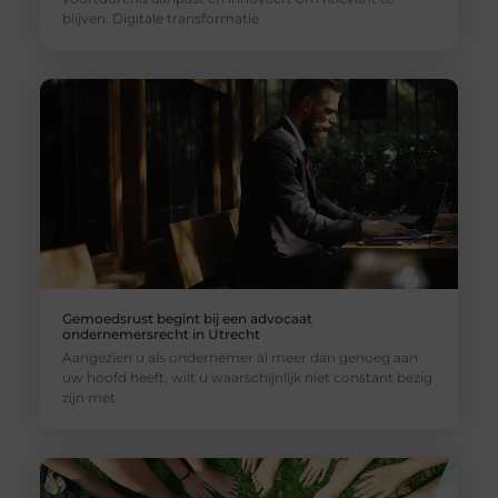
blijven. Digitale transformatie
Gemoedsrust begint bij een advocaat
ondernemersrecht in Utrecht
Aangezien u als ondernemer al meer dan genoeg aan
uw hoofd heeft, wilt u waarschijnlijk niet constant bezig
zijn met