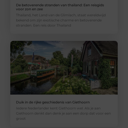
De betoverende stranden van thailand: Een reisgids
voor zon en zee
Thailand, het Land van de Glimlach, staat wereldwijd
bekend om zijn exotische charme en betoverende
stranden. Een reis door Thailand
Duik in de rijke geschiedenis van Giethoorn
Iedere Nederlander kent Giethoorn wel. Als je aan
Giethoorn denkt dan denk je aan een dorp dat voor een
groot