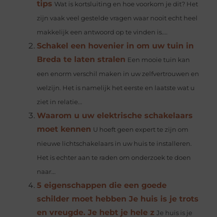
tips
Wat is kortsluiting en hoe voorkom je dit? Het
zijn vaak veel gestelde vragen waar nooit echt heel
makkelijk een antwoord op te vinden is....
Schakel een hovenier in om uw tuin in
Breda te laten stralen
Een mooie tuin kan
een enorm verschil maken in uw zelfvertrouwen en
welzijn. Het is namelijk het eerste en laatste wat u
ziet in relatie...
Waarom u uw elektrische schakelaars
moet kennen
U hoeft geen expert te zijn om
nieuwe lichtschakelaars in uw huis te installeren.
Het is echter aan te raden om onderzoek te doen
naar...
5 eigenschappen die een goede
schilder moet hebben Je huis is je trots
en vreugde. Je hebt je hele z
Je huis is je