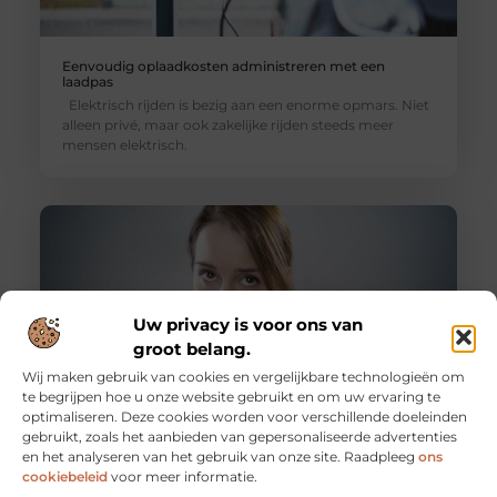
Eenvoudig oplaadkosten administreren met een
laadpas
Elektrisch rijden is bezig aan een enorme opmars. Niet
alleen privé, maar ook zakelijke rijden steeds meer
mensen elektrisch.
Uw privacy is voor ons van
groot belang.
Wij maken gebruik van cookies en vergelijkbare technologieën om
te begrijpen hoe u onze website gebruikt en om uw ervaring te
optimaliseren. Deze cookies worden voor verschillende doeleinden
gebruikt, zoals het aanbieden van gepersonaliseerde advertenties
4 redenen om een verzuimprotocol op te stellen
en het analyseren van het gebruik van onze site. Raadpleeg
ons
Als een medewerker ziek wordt, heb je als werkgever
cookiebeleid
voor meer informatie.
een aantal verplichtingen. Deze verplichtingen