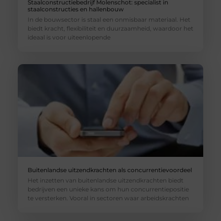
Staalconstructiebedrijf Molenschot: specialist in
staalconstructies en hallenbouw
In de bouwsector is staal een onmisbaar materiaal. Het
biedt kracht, flexibiliteit en duurzaamheid, waardoor het
ideaal is voor uiteenlopende
Buitenlandse uitzendkrachten als concurrentievoordeel
Het inzetten van buitenlandse uitzendkrachten biedt
bedrijven een unieke kans om hun concurrentiepositie
te versterken. Vooral in sectoren waar arbeidskrachten