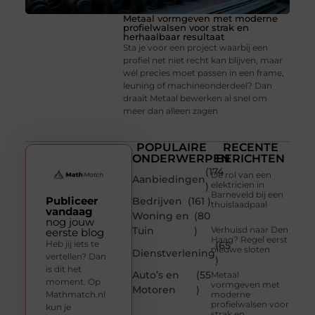
Metaal vormgeven met moderne
profielwalsen voor strak en
herhaalbaar resultaat
Sta je voor een project waarbij een
profiel net niet recht kan blijven, maar
wél precies moet passen in een frame,
leuning of machineonderdeel? Dan
draait Metaal bewerken al snel om
meer dan alleen zagen
POPULAIRE
RECENTE
ONDERWERPEN
BERICHTEN
(174
De rol van een
Aanbiedingen
elektricien in
)
Barneveld bij een
Publiceer
Bedrijven
(161 )
thuislaadpaal
vandaag
Woning en
(80
nog jouw
Tuin
)
Verhuisd naar Den
eerste blog
Haag? Regel eerst
Heb jij iets te
(65
nieuwe sloten
Dienstverlening
vertellen? Dan
)
is dit het
Auto’s en
(55
Metaal
moment. Op
vormgeven met
Motoren
)
Mathmatch.nl
moderne
profielwalsen voor
kun je
strak en