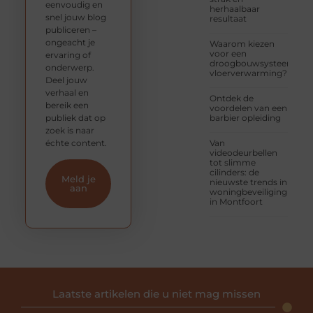
eenvoudig en
herhaalbaar
snel jouw blog
resultaat
publiceren –
ongeacht je
Waarom kiezen
voor een
ervaring of
droogbouwsysteem
onderwerp.
vloerverwarming?
Deel jouw
verhaal en
Ontdek de
bereik een
voordelen van een
publiek dat op
barbier opleiding
zoek is naar
échte content.
Van
videodeurbellen
tot slimme
cilinders: de
Meld je
nieuwste trends in
aan
woningbeveiliging
in Montfoort
Laatste artikelen die u niet mag missen