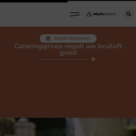
DIENSTVERLENING
Cateringgroep regelt uw bruiloft
goed