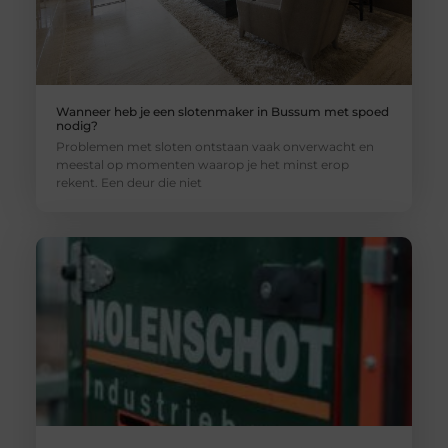
Wanneer heb je een slotenmaker in Bussum met spoed
nodig?
Problemen met sloten ontstaan vaak onverwacht en
meestal op momenten waarop je het minst erop
rekent. Een deur die niet