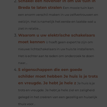
Schakel een hovenier in om uw tuin in
Breda te laten stralen
Een mooie tuin kan
een enorm verschil maken in uw zelfvertrouwen en
welzijn. Het is namelijk het eerste en laatste wat u
ziet in relatie...
Waarom u uw elektrische schakelaars
moet kennen
U hoeft geen expert te zijn om
nieuwe lichtschakelaars in uw huis te installeren.
Het is echter aan te raden om onderzoek te doen
naar...
5 eigenschappen die een goede
schilder moet hebben Je huis is je trots
en vreugde. Je hebt je hele z
Je huis is je
trots en vreugde. Je hebt je hele ziel en zaligheid
gelegd in het creëren van een gezellig en huiselijk
thuis voor...