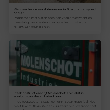
Wanneer heb je een slotenmaker in Bussum met spoed
nodig?
Problemen met sloten ontstaan vaak onverwacht en
meestal op momenten waarop je het minst erop
rekent. Een deur die niet
Staalconstructiebedrijf Molenschot: specialist in
staalconstructies en hallenbouw
In de bouwsector is staal een onmisbaar materiaal. Het
biedt kracht, flexibiliteit en duurzaamheid, waardoor het