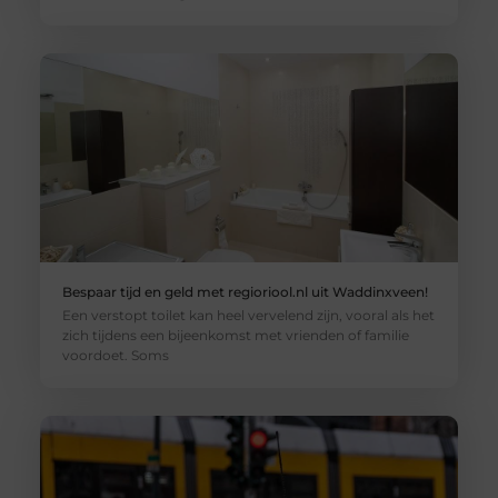
Bespaar tijd en geld met regioriool.nl uit Waddinxveen!
Een verstopt toilet kan heel vervelend zijn, vooral als het
zich tijdens een bijeenkomst met vrienden of familie
voordoet. Soms