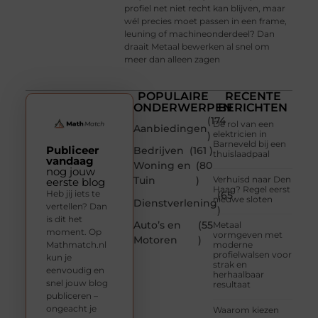
profiel net niet recht kan blijven, maar
wél precies moet passen in een frame,
leuning of machineonderdeel? Dan
draait Metaal bewerken al snel om
meer dan alleen zagen
POPULAIRE
RECENTE
ONDERWERPEN
BERICHTEN
(174
De rol van een
Aanbiedingen
elektricien in
)
Barneveld bij een
Publiceer
Bedrijven
(161 )
thuislaadpaal
vandaag
Woning en
(80
nog jouw
Tuin
)
Verhuisd naar Den
eerste blog
Haag? Regel eerst
Heb jij iets te
(65
nieuwe sloten
Dienstverlening
vertellen? Dan
)
is dit het
Auto’s en
(55
Metaal
moment. Op
vormgeven met
Motoren
)
Mathmatch.nl
moderne
profielwalsen voor
kun je
strak en
eenvoudig en
herhaalbaar
snel jouw blog
resultaat
publiceren –
ongeacht je
Waarom kiezen