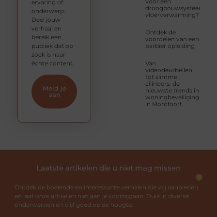
voor een
ervaring of
droogbouwsysteem
onderwerp.
vloerverwarming?
Deel jouw
verhaal en
Ontdek de
bereik een
voordelen van een
publiek dat op
barbier opleiding
zoek is naar
échte content.
Van
videodeurbellen
tot slimme
cilinders: de
Meld je
nieuwste trends in
aan
woningbeveiliging
in Montfoort
Laatste artikelen die u niet mag missen
Ontdek de boeiende en interessante verhalen die wij aanbieden
en laat onze artikelen niet aan je voorbijgaan. Duik in diverse
onderwerpen en blijf goed op de hoogte.