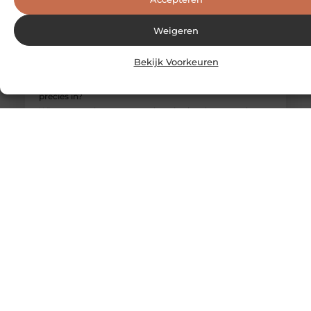
Weigeren
Bekijk Voorkeuren
Werken voor een detacheringsbureau, wat houdt dat
precies in?
Wie gaat werken voor een detacheringsbureau zal
ondervinden dat er vaak veel voordelen en extraatjes
aan vast zitten. Vaak zijn