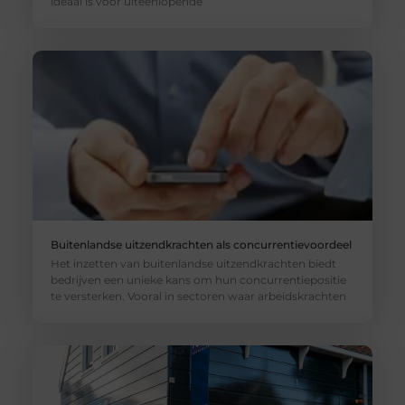
ideaal is voor uiteenlopende
Buitenlandse uitzendkrachten als concurrentievoordeel
Het inzetten van buitenlandse uitzendkrachten biedt
bedrijven een unieke kans om hun concurrentiepositie
te versterken. Vooral in sectoren waar arbeidskrachten