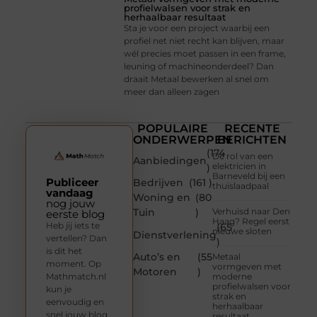
profielwalsen voor strak en
herhaalbaar resultaat
Sta je voor een project waarbij een
profiel net niet recht kan blijven, maar
wél precies moet passen in een frame,
leuning of machineonderdeel? Dan
draait Metaal bewerken al snel om
meer dan alleen zagen
POPULAIRE
RECENTE
ONDERWERPEN
BERICHTEN
(174
De rol van een
Aanbiedingen
elektricien in
)
Barneveld bij een
Publiceer
Bedrijven
(161 )
thuislaadpaal
vandaag
Woning en
(80
nog jouw
Tuin
)
Verhuisd naar Den
eerste blog
Haag? Regel eerst
Heb jij iets te
(65
nieuwe sloten
Dienstverlening
vertellen? Dan
)
is dit het
Auto’s en
(55
Metaal
moment. Op
vormgeven met
Motoren
)
Mathmatch.nl
moderne
profielwalsen voor
kun je
strak en
eenvoudig en
herhaalbaar
snel jouw blog
resultaat