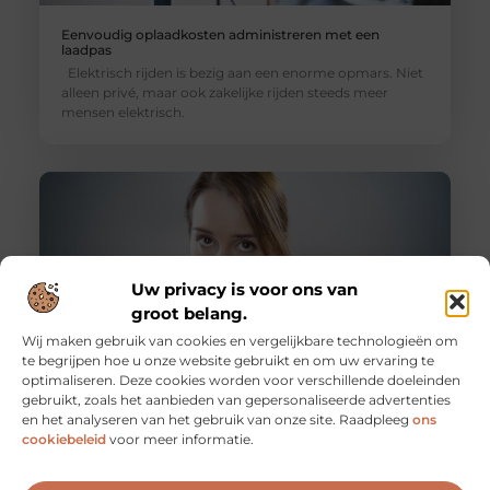
Eenvoudig oplaadkosten administreren met een
laadpas
Elektrisch rijden is bezig aan een enorme opmars. Niet
alleen privé, maar ook zakelijke rijden steeds meer
mensen elektrisch.
Uw privacy is voor ons van
groot belang.
Wij maken gebruik van cookies en vergelijkbare technologieën om
te begrijpen hoe u onze website gebruikt en om uw ervaring te
optimaliseren. Deze cookies worden voor verschillende doeleinden
gebruikt, zoals het aanbieden van gepersonaliseerde advertenties
4 redenen om een verzuimprotocol op te stellen
en het analyseren van het gebruik van onze site. Raadpleeg
ons
Als een medewerker ziek wordt, heb je als werkgever
cookiebeleid
voor meer informatie.
een aantal verplichtingen. Deze verplichtingen
beginnen eigenlijk niet pas op het