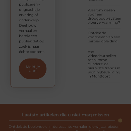
publiceren –
ongeacht je
Waarom kiezen
voor een
ervaring of
droogbouwsysteem
onderwerp.
vloerverwarming?
Deel jouw
verhaal en
Ontdek de
bereik een
voordelen van een
publiek dat op
barbier opleiding
zoek is naar
échte content.
Van
videodeurbellen
tot slimme
cilinders: de
Meld je
nieuwste trends in
aan
woningbeveiliging
in Montfoort
Laatste artikelen die u niet mag missen
Ontdek de boeiende en interessante verhalen die wij aanbieden