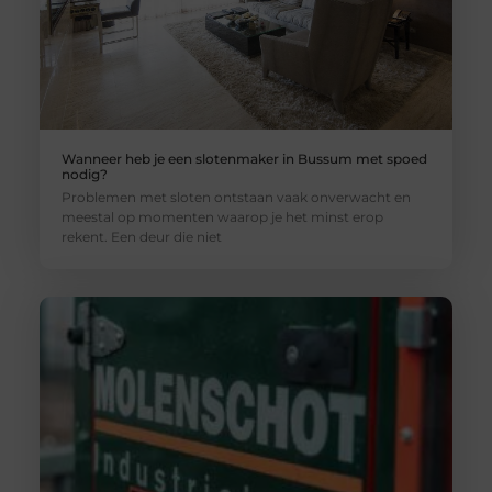
Wanneer heb je een slotenmaker in Bussum met spoed
nodig?
Problemen met sloten ontstaan vaak onverwacht en
meestal op momenten waarop je het minst erop
rekent. Een deur die niet