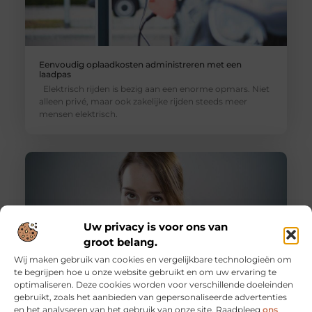
Eenvoudig oplaadkosten administreren met een
laadpas
Elektrisch rijden is bezig aan een enorme opmars. Niet
alleen privé, maar ook zakelijke rijden steeds meer
mensen elektrisch.
Uw privacy is voor ons van
groot belang.
Wij maken gebruik van cookies en vergelijkbare technologieën om
te begrijpen hoe u onze website gebruikt en om uw ervaring te
optimaliseren. Deze cookies worden voor verschillende doeleinden
gebruikt, zoals het aanbieden van gepersonaliseerde advertenties
4 redenen om een verzuimprotocol op te stellen
en het analyseren van het gebruik van onze site. Raadpleeg
ons