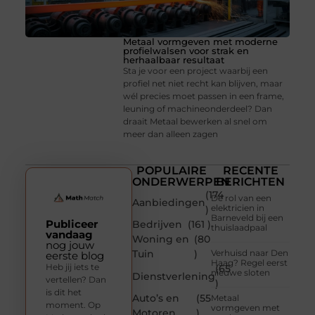
Metaal vormgeven met moderne
profielwalsen voor strak en
herhaalbaar resultaat
Sta je voor een project waarbij een
profiel net niet recht kan blijven, maar
wél precies moet passen in een frame,
leuning of machineonderdeel? Dan
draait Metaal bewerken al snel om
meer dan alleen zagen
POPULAIRE
RECENTE
ONDERWERPEN
BERICHTEN
(174
De rol van een
Aanbiedingen
elektricien in
)
Barneveld bij een
Publiceer
Bedrijven
(161 )
thuislaadpaal
vandaag
Woning en
(80
nog jouw
Tuin
)
Verhuisd naar Den
eerste blog
Haag? Regel eerst
Heb jij iets te
(65
nieuwe sloten
Dienstverlening
vertellen? Dan
)
is dit het
Auto’s en
(55
Metaal
moment. Op
vormgeven met
Motoren
)