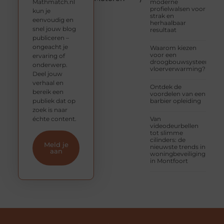
Mathmatch.nl
moderne
profielwalsen voor
kun je
strak en
eenvoudig en
herhaalbaar
snel jouw blog
resultaat
publiceren –
ongeacht je
Waarom kiezen
voor een
ervaring of
droogbouwsysteem
onderwerp.
vloerverwarming?
Deel jouw
verhaal en
Ontdek de
bereik een
voordelen van een
publiek dat op
barbier opleiding
zoek is naar
échte content.
Van
videodeurbellen
tot slimme
cilinders: de
Meld je
nieuwste trends in
aan
woningbeveiliging
in Montfoort