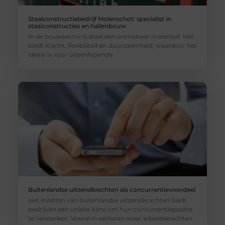
Staalconstructiebedrijf Molenschot: specialist in
staalconstructies en hallenbouw
In de bouwsector is staal een onmisbaar materiaal. Het
biedt kracht, flexibiliteit en duurzaamheid, waardoor het
ideaal is voor uiteenlopende
Buitenlandse uitzendkrachten als concurrentievoordeel
Het inzetten van buitenlandse uitzendkrachten biedt
bedrijven een unieke kans om hun concurrentiepositie
te versterken. Vooral in sectoren waar arbeidskrachten