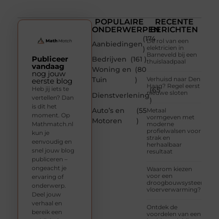
POPULAIRE
RECENTE
ONDERWERPEN
BERICHTEN
(174
De rol van een
Aanbiedingen
elektricien in
)
Barneveld bij een
Publiceer
Bedrijven
(161 )
thuislaadpaal
vandaag
Woning en
(80
nog jouw
Tuin
)
Verhuisd naar Den
eerste blog
Haag? Regel eerst
Heb jij iets te
(65
nieuwe sloten
Dienstverlening
vertellen? Dan
)
is dit het
Auto’s en
(55
Metaal
moment. Op
vormgeven met
Motoren
)
Mathmatch.nl
moderne
profielwalsen voor
kun je
strak en
eenvoudig en
herhaalbaar
snel jouw blog
resultaat
publiceren –
ongeacht je
Waarom kiezen
voor een
ervaring of
droogbouwsysteem
onderwerp.
vloerverwarming?
Deel jouw
verhaal en
Ontdek de
bereik een
voordelen van een