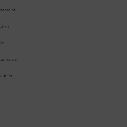
deren of
ikt om
 om
 Suriname
oederen,