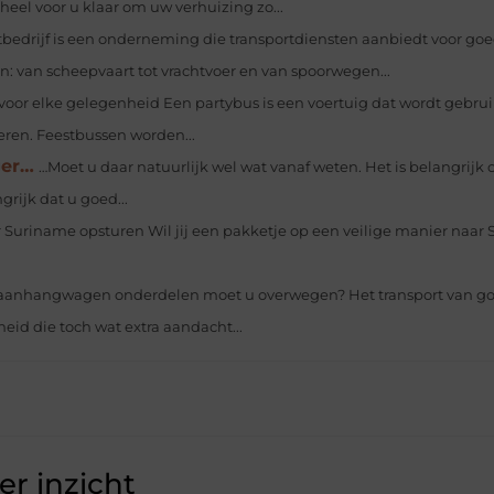
heel voor u klaar om uw verhuizing zo...
tbedrijf is een onderneming die transportdiensten aanbiedt voor goe
: van scheepvaart tot vrachtvoer en van spoorwegen...
voor elke gelegenheid Een partybus is een voertuig dat wordt gebru
eren. Feestbussen worden...
ger…
…Moet u daar natuurlijk wel wat vanaf weten. Het is belangrijk
rijk dat u goed...
ar Suriname opsturen Wil jij een pakketje op een veilige manier naar
 aanhangwagen onderdelen moet u overwegen? Het transport van g
heid die toch wat extra aandacht...
r inzicht