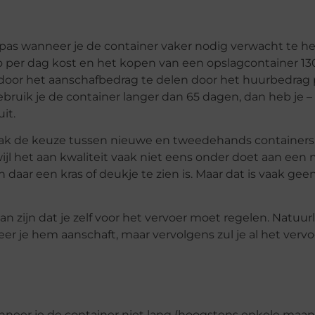
pas wanneer je de container vaker nodig verwacht te h
ro per dag kost en het kopen van een opslagcontainer 13
door het aanschafbedrag te delen door het huurbedrag 
ebruik je de container langer dan 65 dagen, dan heb je –
it.
aak de keuze tussen nieuwe en tweedehands containers
l het aan kwaliteit vaak niet eens onder doet aan een
daar een kras of deukje te zien is. Maar dat is vaak gee
 zijn dat je zelf voor het vervoer moet regelen. Natuurl
r je hem aanschaft, maar vervolgens zul je al het vervoe
anneer je de container niet lang (hoogstens enkele maa