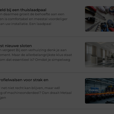
eld bij een thuislaadpaal
 en daarmee groeit de behoefte aan een
en is comfortabel en meestal voordeliger
an uw installatie. Een laadpaal
st nieuwe sloten
n vergeet Bij een verhuizing denk je aan
ment. Maar de allerbelangrijkste klus staat
arom dat essentieel is? Omdat je simpelweg
fielwalsen voor strak en
l net niet recht kan blijven, maar wél
ing of machineonderdeel? Dan draait Metaal
agen