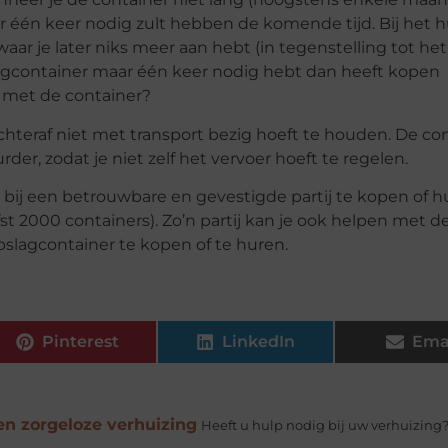
r één keer nodig zult hebben de komende tijd. Bij het 
aar je later niks meer aan hebt (in tegenstelling tot he
lagcontainer maar één keer nodig hebt dan heeft kopen
f met de container?
achteraf niet met transport bezig hoeft te houden. De co
r, zodat je niet zelf het vervoer hoeft te regelen.
 bij een betrouwbare en gevestigde partij te kopen of h
fst 2000 containers). Zo’n partij kan je ook helpen met 
opslagcontainer te kopen of te huren.
Pinterest
LinkedIn
Ema
en zorgeloze verhuizing
Heeft u hulp nodig bij uw verhuizing