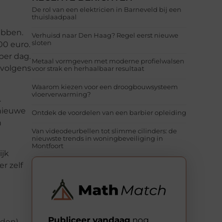
De rol van een elektricien in Barneveld bij een
thuislaadpaal
ebben.
Verhuisd naar Den Haag? Regel eerst nieuwe
sloten
00 euro.
per dag.
Metaal vormgeven met moderne profielwalsen
 volgens
voor strak en herhaalbaar resultaat
Waarom kiezen voor een droogbouwsysteem
vloerverwarming?
.
 nieuwe
Ontdek de voordelen van een barbier opleiding
n
Van videodeurbellen tot slimme cilinders: de
nieuwste trends in woningbeveiliging in
Montfoort
ijk
r zelf
Publiceer vandaag
nog
nden)