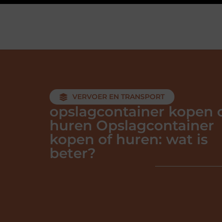
VERVOER EN TRANSPORT
opslagcontainer kopen 
huren Opslagcontainer
kopen of huren: wat is
beter?