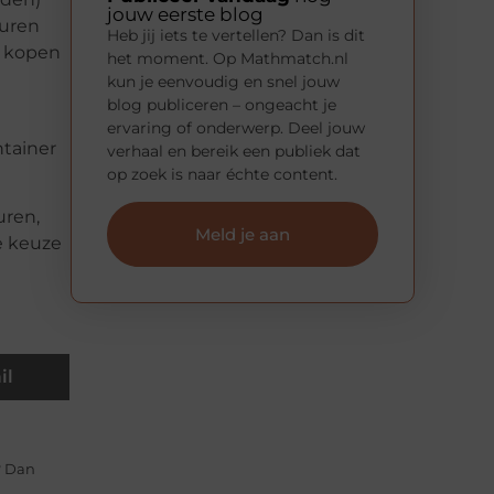
jouw eerste blog
huren
Heb jij iets te vertellen? Dan is dit
t kopen
het moment. Op Mathmatch.nl
kun je eenvoudig en snel jouw
blog publiceren – ongeacht je
ervaring of onderwerp. Deel jouw
ntainer
verhaal en bereik een publiek dat
op zoek is naar échte content.
uren,
Meld je aan
de keuze
il
? Dan