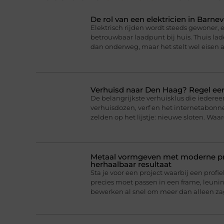
De rol van een elektricien in Barnev
Elektrisch rijden wordt steeds gewoner,
betrouwbaar laadpunt bij huis. Thuis lad
dan onderweg, maar het stelt wel eisen a
Verhuisd naar Den Haag? Regel eer
De belangrijkste verhuisklus die iederee
verhuisdozen, verf en het internetabonne
zelden op het lijstje: nieuwe sloten. Wa
Metaal vormgeven met moderne pro
herhaalbaar resultaat
Sta je voor een project waarbij een profie
precies moet passen in een frame, leun
bewerken al snel om meer dan alleen z