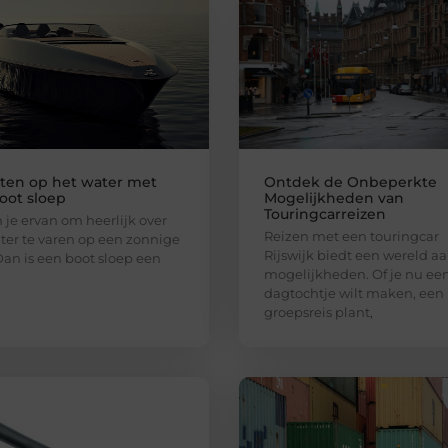
ten op het water met
Ontdek de Onbeperkte
oot sloep
Mogelijkheden van
Touringcarreizen
je ervan om heerlijk over
Reizen met een touringcar
ter te varen op een zonnige
Rijswijk biedt een wereld a
an is een boot sloep een
mogelijkheden. Of je nu ee
dagtochtje wilt maken, een
groepsreis plant,