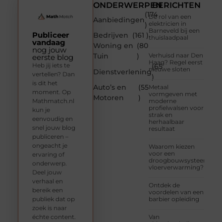
ONDERWERPEN
BERICHTEN
(174
De rol van een
Aanbiedingen
elektricien in
)
Barneveld bij een
Publiceer
Bedrijven
(161 )
thuislaadpaal
vandaag
Woning en
(80
nog jouw
Tuin
)
Verhuisd naar Den
eerste blog
Haag? Regel eerst
Heb jij iets te
(65
nieuwe sloten
Dienstverlening
vertellen? Dan
)
is dit het
Auto’s en
(55
Metaal
moment. Op
vormgeven met
Motoren
)
Mathmatch.nl
moderne
profielwalsen voor
kun je
strak en
eenvoudig en
herhaalbaar
snel jouw blog
resultaat
publiceren –
ongeacht je
Waarom kiezen
voor een
ervaring of
droogbouwsysteem
onderwerp.
vloerverwarming?
Deel jouw
verhaal en
Ontdek de
bereik een
voordelen van een
publiek dat op
barbier opleiding
zoek is naar
échte content.
Van