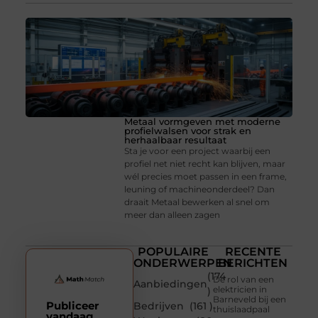
Metaal vormgeven met moderne
profielwalsen voor strak en
herhaalbaar resultaat
Sta je voor een project waarbij een
profiel net niet recht kan blijven, maar
wél precies moet passen in een frame,
leuning of machineonderdeel? Dan
draait Metaal bewerken al snel om
meer dan alleen zagen
POPULAIRE
RECENTE
ONDERWERPEN
BERICHTEN
(174
De rol van een
Aanbiedingen
elektricien in
)
Barneveld bij een
Publiceer
Bedrijven
(161 )
thuislaadpaal
vandaag