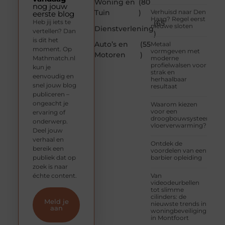
Woning en
(80
nog jouw
Tuin
)
Verhuisd naar Den
eerste blog
Haag? Regel eerst
Heb jij iets te
(65
nieuwe sloten
Dienstverlening
vertellen? Dan
)
is dit het
Auto’s en
(55
Metaal
moment. Op
vormgeven met
Motoren
)
Mathmatch.nl
moderne
profielwalsen voor
kun je
strak en
eenvoudig en
herhaalbaar
snel jouw blog
resultaat
publiceren –
ongeacht je
Waarom kiezen
voor een
ervaring of
droogbouwsysteem
onderwerp.
vloerverwarming?
Deel jouw
verhaal en
Ontdek de
bereik een
voordelen van een
publiek dat op
barbier opleiding
zoek is naar
échte content.
Van
videodeurbellen
tot slimme
cilinders: de
Meld je
nieuwste trends in
aan
woningbeveiliging
in Montfoort