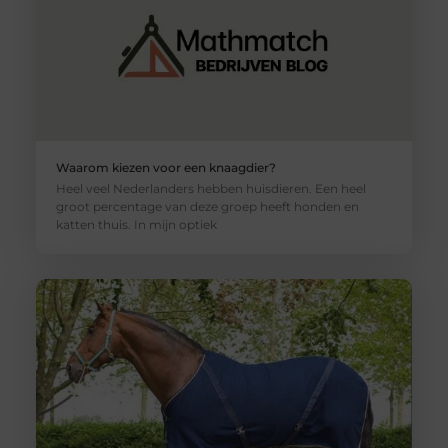
Waarom kiezen voor een knaagdier?
Heel veel Nederlanders hebben huisdieren. Een heel
groot percentage van deze groep heeft honden en
katten thuis. In mijn optiek