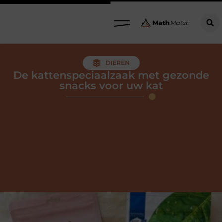
DIEREN
De kattenspeciaalzaak met gezonde
snacks voor uw kat