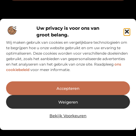
Over Mathmatch
Uw privacy is voor ons van
“Waar logica en leven samenkomen.”
groot belang.
Mathmatch.nl combineert inzichten uit de wiskunde met
Wij maken gebruik van cookies en vergelijkbare technologieën om
alledaagse reflecties. Een unieke verzameling blogs voor
te begrijpen hoe u onze website gebruikt en om uw ervaring te
denkers, dromers en doeners.
optimaliseren. Deze cookies worden voor verschillende doeleinden
gebruikt, zoals het aanbieden van gepersonaliseerde advertenties
Bericht categorie
en het analyseren van het gebruik van onze site. Raadpleeg
ons
cookiebeleid
voor meer informatie.
Onze informatie
Accepteren
Goede Backlinks: De Sleutel naar Betere SEO en Meer Vertrouwen
Geld verdienen met je website: zo maak je van je site een inkomstenbron
Weigeren
Bekijk Voorkeuren
Website index
Cookiebeleid (EU)
@2025 www.mathmatch.nl. All Right Reserved.