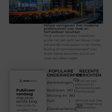
Metaal vormgeven met moderne
profielwalsen voor strak en
herhaalbaar resultaat
Sta je voor een project waarbij een
profiel net niet recht kan blijven, maar
wél precies moet passen in een frame,
leuning of machineonderdeel? Dan
draait Metaal bewerken al snel om
meer dan alleen zagen
POPULAIRE
RECENTE
ONDERWERPEN
BERICHTEN
(174
De rol van een
Aanbiedingen
elektricien in
)
Barneveld bij een
Publiceer
Bedrijven
(161 )
thuislaadpaal
vandaag
Woning en
(80
nog jouw
Tuin
)
Verhuisd naar Den
eerste blog
Haag? Regel eerst
Heb jij iets te
(65
nieuwe sloten
Dienstverlening
vertellen? Dan
)