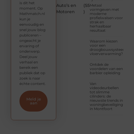
is dit het
Auto’s en
(55
Metaal
moment. Op
vormgeven met
Motoren
)
Mathmatch.nl
moderne
profielwalsen voor
kun je
strak en
eenvoudig en
herhaalbaar
snel jouw blog
resultaat
publiceren –
ongeacht je
Waarom kiezen
voor een
ervaring of
droogbouwsysteem
onderwerp.
vloerverwarming?
Deel jouw
verhaal en
Ontdek de
bereik een
voordelen van een
publiek dat op
barbier opleiding
zoek is naar
échte content.
Van
videodeurbellen
tot slimme
cilinders: de
Meld je
nieuwste trends in
aan
woningbeveiliging
in Montfoort