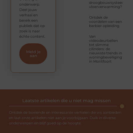
droogbouwsysteem
onderwerp.
vloerverwarming?
Deel jouw
verhaal en
Ontdek de
bereik een
voordelen van een
publiek dat op
barbier opleiding
zoek is naar
échte content.
Van
videodeurbellen
tot slimme
cilinders: de
Meld je
nieuwste trends in
aan
woningbeveiliging
in Montfoort
Laatste artikelen die u niet mag missen
Ontdek de boeiende en interessante verhalen die wij aanbieden
en laat onze artikelen niet aan je voorbijgaan. Duik in diverse
onderwerpen en blijf goed op de hoogte.