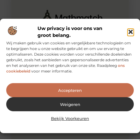
Uw privacy is voor ons van
groot belang.
Wij maken gebruik van cookies en vergelijkbare technologieën om
te begrijpen hoe u onze website gebruikt en om uw ervaring te
optimaliseren. Deze cookies worden voor verschillende doeleinden
Een Herschel rugzak biedt altijd hoge kwaliteit
gebruikt, zoals het aanbieden van gepersonaliseerde advertenties
Nog maar een paar jaar geleden nam Herschel de
en het analyseren van het gebruik van onze site. Raadpleeg
ons
klassieke rugzak en maakte het zich eigen. Vandaag de
cookiebeleid
voor meer informatie.
dag zien
Accepteren
Weigeren
Bekijk Voorkeuren