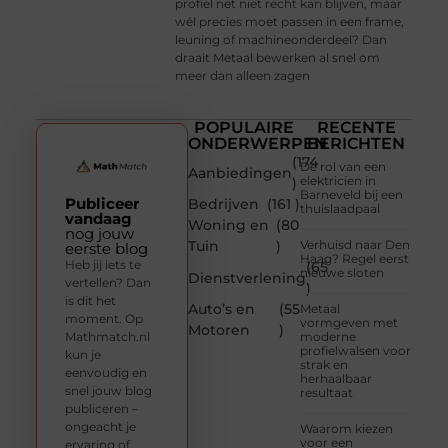
profiel net niet recht kan blijven, maar
wél precies moet passen in een frame,
leuning of machineonderdeel? Dan
draait Metaal bewerken al snel om
meer dan alleen zagen
POPULAIRE
RECENTE
ONDERWERPEN
BERICHTEN
(174
De rol van een
Aanbiedingen
elektricien in
)
Barneveld bij een
Publiceer
Bedrijven
(161 )
thuislaadpaal
vandaag
Woning en
(80
nog jouw
Tuin
)
Verhuisd naar Den
eerste blog
Haag? Regel eerst
Heb jij iets te
(65
nieuwe sloten
Dienstverlening
vertellen? Dan
)
is dit het
Auto’s en
(55
Metaal
moment. Op
vormgeven met
Motoren
)
Mathmatch.nl
moderne
profielwalsen voor
kun je
strak en
eenvoudig en
herhaalbaar
snel jouw blog
resultaat
publiceren –
ongeacht je
Waarom kiezen
voor een
ervaring of