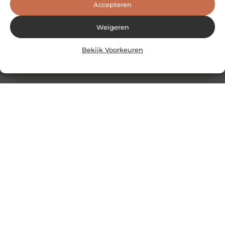
Accepteren
Weigeren
Bekijk Voorkeuren
Comfortabele Dames Truien
Demm.nl, een webshop die voor velen van ons een
nieuwe speler lijkt te zijn op de mode markt. Demm is