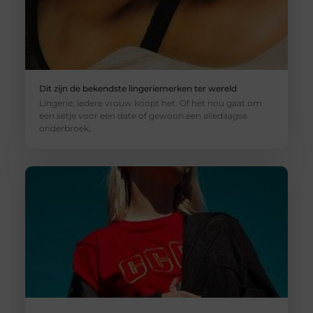
Dit zijn de bekendste lingeriemerken ter wereld
Lingerie; iedere vrouw koopt het. Of het nou gaat om
een setje voor een date of gewoon een alledaagse
onderbroek,