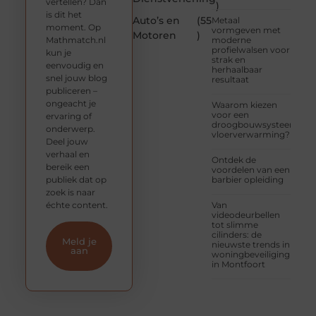
vertellen? Dan
)
is dit het
Auto’s en
(55
Metaal
moment. Op
vormgeven met
Motoren
)
Mathmatch.nl
moderne
profielwalsen voor
kun je
strak en
eenvoudig en
herhaalbaar
snel jouw blog
resultaat
publiceren –
ongeacht je
Waarom kiezen
voor een
ervaring of
droogbouwsysteem
onderwerp.
vloerverwarming?
Deel jouw
verhaal en
Ontdek de
bereik een
voordelen van een
publiek dat op
barbier opleiding
zoek is naar
échte content.
Van
videodeurbellen
tot slimme
cilinders: de
Meld je
nieuwste trends in
aan
woningbeveiliging
in Montfoort