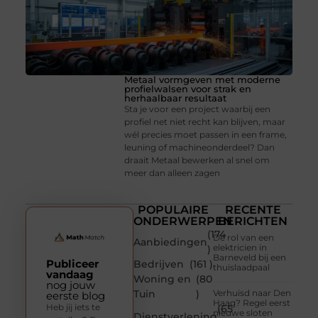
Metaal vormgeven met moderne
profielwalsen voor strak en
herhaalbaar resultaat
Sta je voor een project waarbij een
profiel net niet recht kan blijven, maar
wél precies moet passen in een frame,
leuning of machineonderdeel? Dan
draait Metaal bewerken al snel om
meer dan alleen zagen
POPULAIRE
RECENTE
ONDERWERPEN
BERICHTEN
(174
De rol van een
Aanbiedingen
elektricien in
)
Barneveld bij een
Publiceer
Bedrijven
(161 )
thuislaadpaal
vandaag
Woning en
(80
nog jouw
Tuin
)
Verhuisd naar Den
eerste blog
Haag? Regel eerst
Heb jij iets te
(65
nieuwe sloten
Dienstverlening