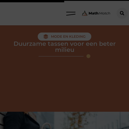
MODE EN KLEDING
Duurzame tassen voor een beter
milieu