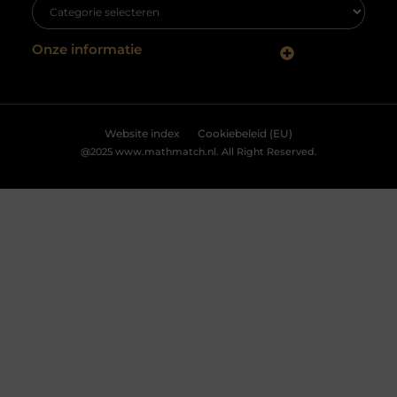
Onze informatie
Goede Backlinks: De Sleutel naar Betere SEO en Meer Vertrouwen
Geld verdienen met je website: zo maak je van je site een inkomstenbron
Website index
Cookiebeleid (EU)
@2025 www.mathmatch.nl. All Right Reserved.