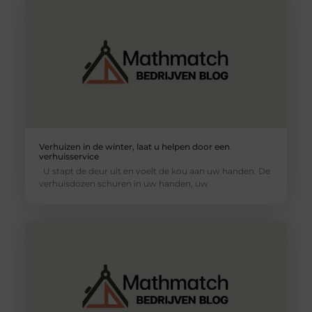
Verhuizen in de winter, laat u helpen door een
verhuisservice
U stapt de deur uit en voelt de kou aan uw handen. De
verhuisdozen schuren in uw handen, uw