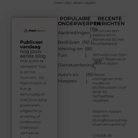
meer dan alleen zagen
POPULAIRE
RECENTE
ONDERWERPEN
BERICHTEN
(174
De rol van een
Aanbiedingen
elektricien in
)
Barneveld bij een
Publiceer
Bedrijven
(161 )
thuislaadpaal
vandaag
Woning en
(80
nog jouw
Tuin
)
Verhuisd naar Den
eerste blog
Haag? Regel eerst
Heb jij iets te
(65
nieuwe sloten
Dienstverlening
vertellen? Dan
)
is dit het
Auto’s en
(55
Metaal
moment. Op
vormgeven met
Motoren
)
Mathmatch.nl
moderne
profielwalsen voor
kun je
strak en
eenvoudig en
herhaalbaar
snel jouw blog
resultaat
publiceren –
ongeacht je
Waarom kiezen
voor een
ervaring of
droogbouwsysteem
onderwerp.
vloerverwarming?
Deel jouw
verhaal en
Ontdek de