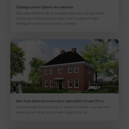
Opslagruimte tijdens de vakantie
De vakantieperiode is aangebroken en we genieten
volop van het zomerse weer. Met wederom een
hittegolf in het vooruitzicht maken
Een huis laten bouwen door specialist House Of Lo
De woningmarkt is krap en wellicht denkt u er aan om
eens op een stuk grond een eigen huis te