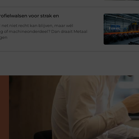
fielwalsen voor strak en
l net niet recht kan blijven, maar wél
ing of machineonderdeel? Dan draait Metaal
agen