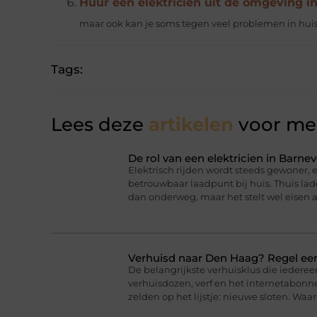
Huur een elektricien uit de omgeving i
maar ook kan je soms tegen veel problemen in huis 
Tags:
Lees deze
artikelen
voor mee
De rol van een elektricien in Barnev
Elektrisch rijden wordt steeds gewoner,
betrouwbaar laadpunt bij huis. Thuis lad
dan onderweg, maar het stelt wel eisen a
Verhuisd naar Den Haag? Regel eer
De belangrijkste verhuisklus die iederee
verhuisdozen, verf en het internetabonne
zelden op het lijstje: nieuwe sloten. Wa