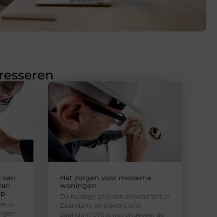
eresseren
n van
Het zorgen voor moderne
van
woningen
op
De huidige prijs van elektriciteit in
die u
Zaandam, en elektriciens
orgen
Zaandam 075 is wat ongeveer de