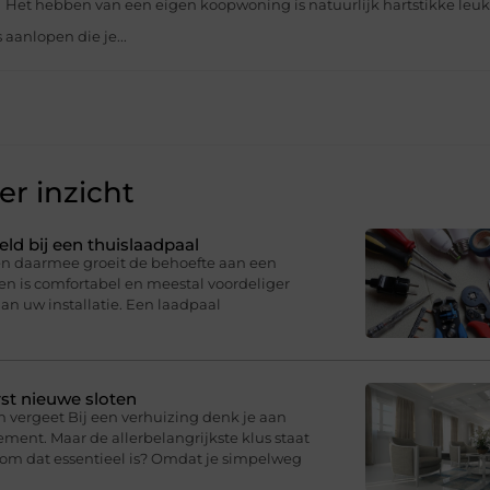
n
Het hebben van een eigen koopwoning is natuurlijk hartstikke leuk 
aanlopen die je...
r inzicht
eld bij een thuislaadpaal
 en daarmee groeit de behoefte aan een
en is comfortabel en meestal voordeliger
an uw installatie. Een laadpaal
st nieuwe sloten
n vergeet Bij een verhuizing denk je aan
ment. Maar de allerbelangrijkste klus staat
arom dat essentieel is? Omdat je simpelweg