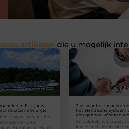
erde artikelen
die u mogelijk int
panelen in Elst: jouw
Tips voor het inspectere
voor duurzame energie
het elektrische systeem 
een gebouw vóór aanko
t is de vraag naar duurzame
Dit is de belangrijkste stap 
eoplossingen zoals
kunt nemen om ervoor te z
anelen de afgelopen jaren