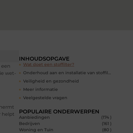
INHOUDSOPGAVE
Wat doet een stoffilter?
t een
Onderhoud aan en installatie van stoffilters
ie wet-
Veiligheid en gezondheid
Meer informatie
Veelgestelde vragen
schermt
POPULAIRE ONDERWERPEN
 helpt
Aanbiedingen
(174 )
Bedrijven
(161 )
Woning en Tuin
(80 )