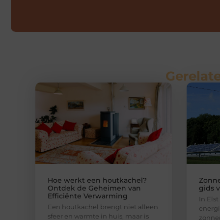
Gerelate
Hoe werkt een houtkachel?
Zonne
Ontdek de Geheimen van
gids 
Efficiënte Verwarming
In Els
Een houtkachel brengt niet alleen
energi
sfeer en warmte in huis, maar is
zonnep