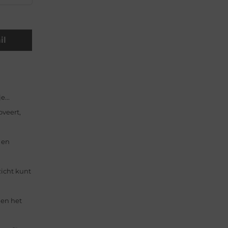
il
...
oveert,
 en
zicht kunt
en het