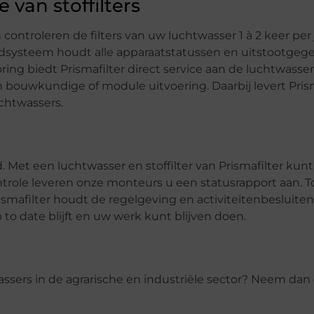
 van stoffilters
ntroleren de filters van uw luchtwasser 1 à 2 keer per 
udsysteem houdt alle apparaatstatussen en uitstootgeg
ring biedt Prismafilter direct service aan de luchtwasser
n bouwkundige of module uitvoering. Daarbij levert Prism
chtwassers.
 Met een luchtwasser en stoffilter van Prismafilter kunt
role leveren onze monteurs u een statusrapport aan. T
ismafilter houdt de regelgeving en activiteitenbesluiten
o date blijft en uw werk kunt blijven doen.
ssers in de agrarische en industriële sector? Neem dan