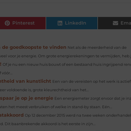
Pinterest
LinkedIn
Ema
m de goedkoopste te vinden
Net als de meerderheid van de
e veel voor je energie. Om grote energierekeningen te vermijden, heb je
!
Of je nu een nieuw huis bouwt of een bestaand huis ingrijpend ren
vóór...
htheid van kunstlicht
Een van de vereisten op het werk is actief
eer voldoende is, grote kleurechtheid van het...
paar je op je energie
Een energiemeter zorgt ervoor dat je in
aten het meest verbruiken of welke in stand-by staan. Eén...
aatakkoord
Op 12 december 2015 werd na twee weken onderhandel
. Dit baanbrekende akkoord is het eerste in zijn...