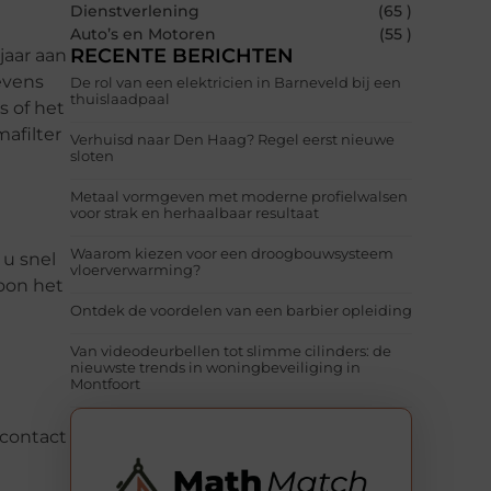
Dienstverlening
(65 )
Auto’s en Motoren
(55 )
RECENTE BERICHTEN
jaar aan
evens
De rol van een elektricien in Barneveld bij een
thuislaadpaal
s of het
afilter
Verhuisd naar Den Haag? Regel eerst nieuwe
sloten
Metaal vormgeven met moderne profielwalsen
voor strak en herhaalbaar resultaat
Waarom kiezen voor een droogbouwsysteem
 u snel
vloerverwarming?
oon het
Ontdek de voordelen van een barbier opleiding
Van videodeurbellen tot slimme cilinders: de
nieuwste trends in woningbeveiliging in
Montfoort
 contact