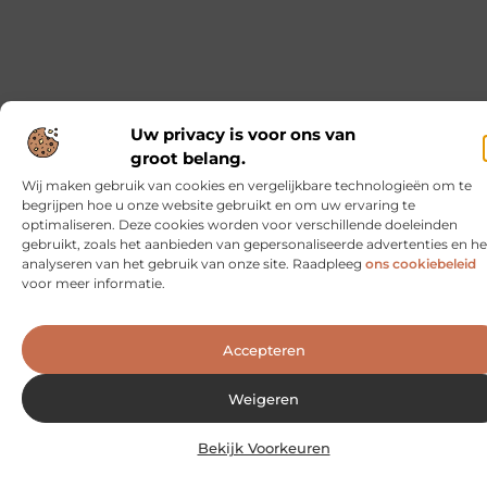
energieleveranciers met bijbehorende jaarlijkse
Geen berichten meer om te tonen