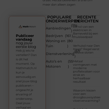
draait Metaal bewerken al snel om
meer dan alleen zagen
POPULAIRE
RECENTE
ONDERWERPEN
BERICHTEN
(174
De rol van een
Aanbiedingen
elektricien in
)
Barneveld bij een
Publiceer
Bedrijven
(161 )
thuislaadpaal
vandaag
Woning en
(80
nog jouw
Tuin
)
Verhuisd naar Den
eerste blog
Haag? Regel eerst
Heb jij iets te
(65
nieuwe sloten
Dienstverlening
vertellen? Dan
)
is dit het
Auto’s en
(55
Metaal
moment. Op
vormgeven met
Motoren
)
Mathmatch.nl
moderne
profielwalsen voor
kun je
strak en
eenvoudig en
herhaalbaar
snel jouw blog
resultaat
publiceren –
ongeacht je
Waarom kiezen
voor een
ervaring of
droogbouwsysteem
onderwerp.
vloerverwarming?
Deel jouw
verhaal en