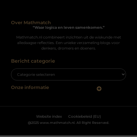
Uw privacy is voor ons van
groot belang.
Wij maken gebruik van cookies en vergelijkbare technologieën om
te begrijpen hoe u onze website gebruikt en om uw ervaring te
optimaliseren. Deze cookies worden voor verschillende doeleinden
gebruikt, zoals het aanbieden van gepersonaliseerde advertenties
Luchtwasser
en het analyseren van het gebruik van onze site. Raadpleeg
ons
Bij Prismafilter in Lichtenvoorde vindt u luchtwassers
cookiebeleid
voor meer informatie.
voor de agrarische en industriële sector. Met een
gecertificeerde luchtwasser in uw stal
Accepteren
Weigeren
Bekijk Voorkeuren