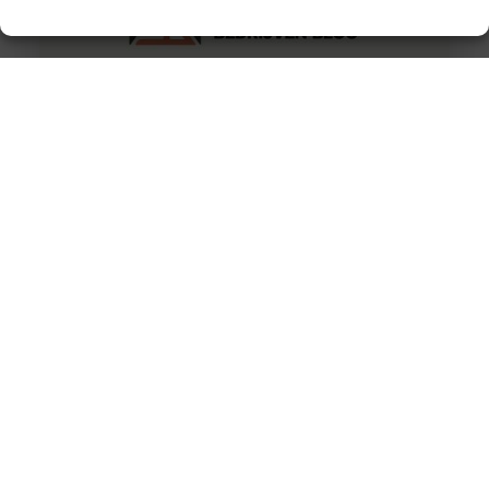
Subsidie voor zonnepanelen in 2015
Denkt u na over het aanbrengen van zonnepanelen op
het dak van uw huis of bedrijf? In sommige gevallen
kunt