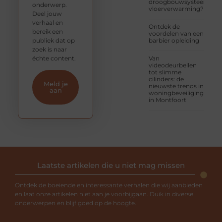
droogbouwsysteem
onderwerp.
vloerverwarming?
Deel jouw
verhaal en
Ontdek de
bereik een
voordelen van een
publiek dat op
barbier opleiding
zoek is naar
échte content.
Van
videodeurbellen
tot slimme
cilinders: de
Meld je
nieuwste trends in
aan
woningbeveiliging
in Montfoort
Laatste artikelen die u niet mag missen
Ontdek de boeiende en interessante verhalen die wij aanbieden
en laat onze artikelen niet aan je voorbijgaan. Duik in diverse
onderwerpen en blijf goed op de hoogte.