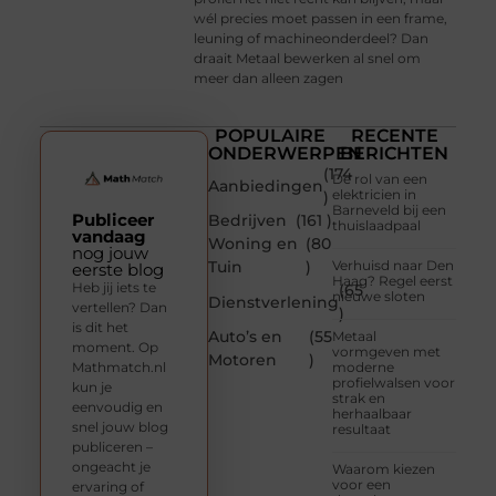
wél precies moet passen in een frame,
leuning of machineonderdeel? Dan
draait Metaal bewerken al snel om
meer dan alleen zagen
POPULAIRE
RECENTE
ONDERWERPEN
BERICHTEN
(174
De rol van een
Aanbiedingen
elektricien in
)
Barneveld bij een
Publiceer
Bedrijven
(161 )
thuislaadpaal
vandaag
Woning en
(80
nog jouw
Tuin
)
Verhuisd naar Den
eerste blog
Haag? Regel eerst
Heb jij iets te
(65
nieuwe sloten
Dienstverlening
vertellen? Dan
)
is dit het
Auto’s en
(55
Metaal
moment. Op
vormgeven met
Motoren
)
Mathmatch.nl
moderne
profielwalsen voor
kun je
strak en
eenvoudig en
herhaalbaar
snel jouw blog
resultaat
publiceren –
ongeacht je
Waarom kiezen
voor een
ervaring of