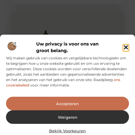
Uw privacy is voor ons van
groot belang.
Wij maken gebruik van cookies en vergelijkbare technologieën om
te begrijpen hoe u onze website gebruikt en om uw ervaring te
optimaliseren. Deze cookies worden voor verschillende doeleinden
gebruikt, zoals het aanbieden van gepersonaliseerde advertenties
Luchtwasser
en het analyseren van het gebruik van onze site. Raadpleeg
ons
Bij Prismafilter in Lichtenvoorde vindt u luchtwassers
cookiebeleid
voor meer informatie.
voor de agrarische en industriële sector. Met een
gecertificeerde luchtwasser in uw stal
Accepteren
Weigeren
Bekijk Voorkeuren