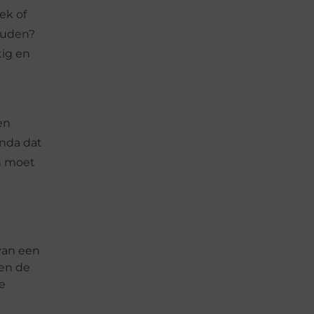
ek of
houden?
tig en
en
enda dat
en moet
 van een
 en de
de