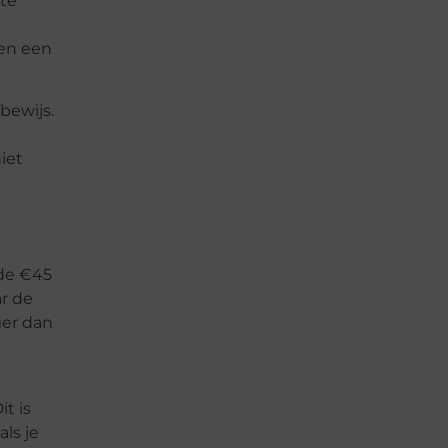
hte
ren een
bewijs.
iet
 de €45
ar de
ger dan
t is
ls je