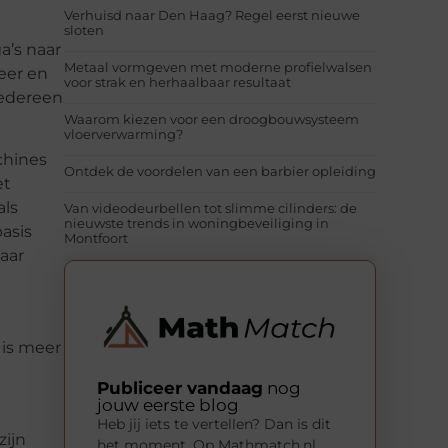
Verhuisd naar Den Haag? Regel eerst nieuwe
sloten
a’s naar
Metaal vormgeven met moderne profielwalsen
eer en
voor strak en herhaalbaar resultaat
Iedereen
Waarom kiezen voor een droogbouwsysteem
vloerverwarming?
chines
Ontdek de voordelen van een barbier opleiding
et
als
Van videodeurbellen tot slimme cilinders: de
nieuwste trends in woningbeveiliging in
asis
Montfoort
maar
 is meer
Publiceer vandaag
nog
jouw eerste blog
Heb jij iets te vertellen? Dan is dit
zijn
het moment. Op Mathmatch.nl