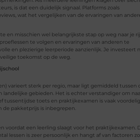
opmerkingen. Als meerdere leerlingen klagen over slec
urs, is dat een duidelijk signaal. Platforms zoals
views, wat het vergelijken van de ervaringen van ande
ste en misschien wel belangrijkste stap op weg naar je rij
proeflessen te volgen en ervaringen van anderen te
lle en plezierige leerperiode aanzienlijk. Je investeert n
 veilige toekomst op de weg.
ijschool
ten) varieert sterk per regio, maar ligt gemiddeld tussen
n landelijke gebieden. Het is echter verstandiger om na
ief tussentijdse toets en praktijkexamen is vaak voordeli
 in de pakketprijs is inbegrepen.
n voordat een leerling slaagt voor het praktijkexamen. Di
l lessen is zeer persoonlijk en hangt af van factoren zoa