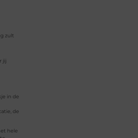
ig zult
jij
je in de
atie, de
het hele