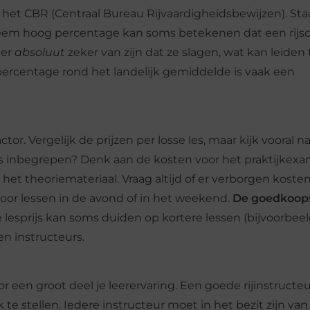
het CBR (Centraal Bureau Rijvaardigheidsbewijzen). Staa
xtreem hoog percentage kan soms betekenen dat een rijs
 er
absoluut
zeker van zijn dat ze slagen, wat kan leiden 
 percentage rond het landelijk gemiddelde is vaak een
tor. Vergelijk de prijzen per losse les, maar kijk vooral n
es inbegrepen? Denk aan de kosten voor het praktijkex
het theoriemateriaal. Vraag altijd of er verborgen kosten 
voor lessen in de avond of in het weekend.
De goedkoop
 lesprijs kan soms duiden op kortere lessen (bijvoorbee
en instructeurs.
r een groot deel je leerervaring. Een goede rijinstructeu
 te stellen. Iedere instructeur moet in het bezit zijn va