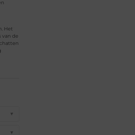
en
n. Het
s van de
schatten
g
▼
▼