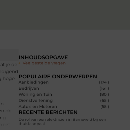
INHOUDSOPGAVE
Veelgestelde vragen
at je de
eldigend
POPULAIRE ONDERWERPEN
ig hoge
Aanbiedingen
(174 )
Bedrijven
(161 )
Woning en Tuin
(80 )
Dienstverlening
(65 )
en
Auto’s en Motoren
(55 )
en de
RECENTE BERICHTEN
rig
De rol van een elektricien in Barneveld bij een
thuislaadpaal
doet.