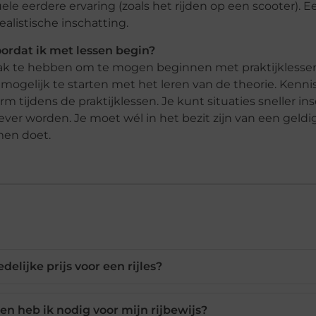
uele eerdere ervaring (zoals het rijden op een scooter). E
ealistische inschatting.
oordat ik met lessen begin?
op zak te hebben om te mogen beginnen met praktijklesse
mogelijk te starten met het leren van de theorie. Kenni
 tijdens de praktijklessen. Je kunt situaties sneller in
iever worden. Je moet wél in het bezit zijn van een geldi
amen doet.
delijke prijs voor een rijles?
en heb ik nodig voor mijn rijbewijs?