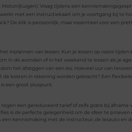
t Motorrijtuigen). Vraag tijdens een kennismakingsgespr
werkt met een instructiekaart om je voortgang bij te 
back? De
klik
is persoonlijk, maar essentieel voor een pret
t het inplannen van lessen. Kun je lessen op vaste tijden 
om in de avonden of in het weekend te lessen als je ag
ondom het afzeggen van een les. Hoeveel uur van tevor
t de kosten in rekening worden gebracht? Een flexibele
is een groot pluspunt.
k tegen een gereduceerd tarief of zelfs gratis bij afname
les is de perfecte gelegenheid om de sfeer te proeven
t is een kennismaking met de instructeur, de lesauto en 