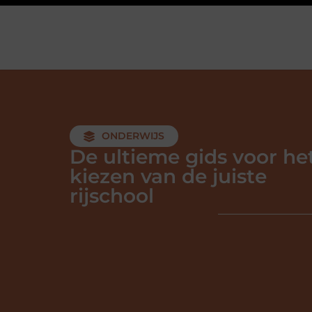
ONDERWIJS
De ultieme gids voor he
kiezen van de juiste
rijschool