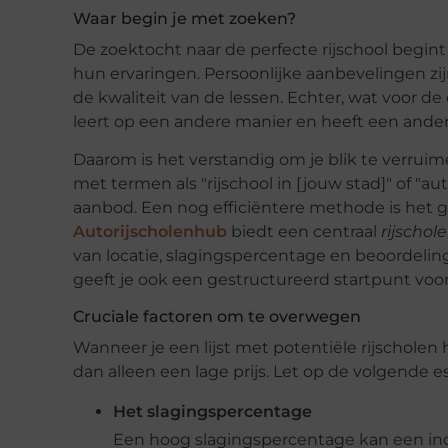
Waar begin je met zoeken?
De zoektocht naar de perfecte rijschool begint v
hun ervaringen. Persoonlijke aanbevelingen zij
de kwaliteit van de lessen. Echter, wat voor de
leert op een andere manier en heeft een ander
Daarom is het verstandig om je blik te verrui
met termen als "rijschool in [jouw stad]" of "aut
aanbod. Een nog efficiëntere methode is het g
Autorijscholenhub
biedt een centraal
rijschol
van locatie, slagingspercentage en beoordelinge
geeft je ook een gestructureerd startpunt voor 
Cruciale factoren om te overwegen
Wanneer je een lijst met potentiële rijscholen 
dan alleen een lage prijs. Let op de volgende 
Het slagingspercentage
Een hoog slagingspercentage kan een indi