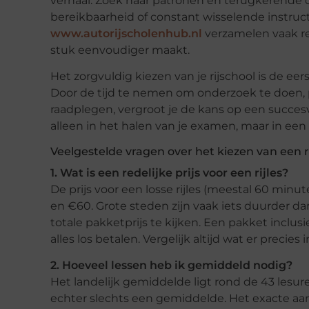
verhaal. Zoek naar patronen en terugkerende 
bereikbaarheid of constant wisselende instructe
www.autorijscholenhub.nl
verzamelen vaak re
stuk eenvoudiger maakt.
Het zorgvuldig kiezen van je rijschool is de eer
Door de tijd te nemen om onderzoek te doen, 
raadplegen, vergroot je de kans op een succesvo
alleen in het halen van je examen, maar in een
Veelgestelde vragen over het kiezen van een r
1. Wat is een redelijke prijs voor een rijles?
De prijs voor een losse rijles (meestal 60 minu
en €60. Grote steden zijn vaak iets duurder da
totale pakketprijs te kijken. Een pakket inclus
alles los betalen. Vergelijk altijd wat er precies
2. Hoeveel lessen heb ik gemiddeld nodig?
Het landelijk gemiddelde ligt rond de 43 lesure
echter slechts een gemiddelde. Het exacte aanta