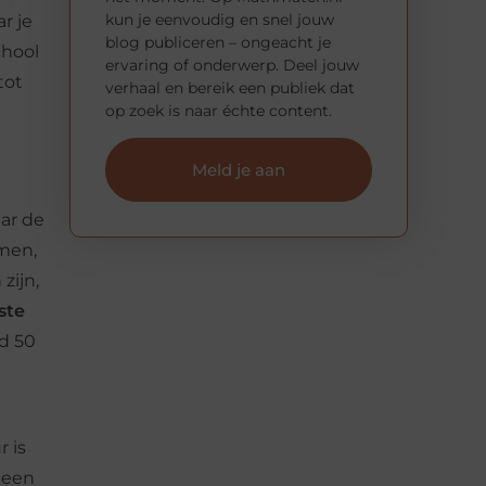
kun je eenvoudig en snel jouw
r je
blog publiceren – ongeacht je
chool
ervaring of onderwerp. Deel jouw
tot
verhaal en bereik een publiek dat
op zoek is naar échte content.
Meld je aan
aar de
amen,
zijn,
ste
ld 50
r is
n een