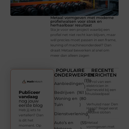
Metaal vormgeven met moderne
profielwalsen voor strak en
herhaalbaar resultaat
Sta je voor een project waarbij een
profiel net niet recht kan blijven, maar
wél precies moet passen in een frame,
leuning of machineonderdeel? Dan
draait Metaal bewerken al snel om
meer dan alleen zagen
POPULAIRE
RECENTE
ONDERWERPEN
BERICHTEN
(174
De rol van een
Aanbiedingen
elektricien in
)
Barneveld bij een
Publiceer
Bedrijven
(161 )
thuislaadpaal
vandaag
Woning en
(80
nog jouw
Tuin
)
Verhuisd naar Den
eerste blog
Haag? Regel eerst
Heb jij iets te
(65
nieuwe sloten
Dienstverlening
vertellen? Dan
)
is dit het
Auto’s en
(55
Metaal
moment. Op
vormgeven met
Motoren
)