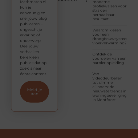
Mathmatch.nl
moderne
profielwalsen voor
kun je
strak en
eenvoudig en
herhaalbaar
snel jouw blog
resultaat
publiceren –
ongeacht je
Waarom kiezen
voor een
ervaring of
droogbouwsysteem
onderwerp.
vloerverwarming?
Deel jouw
verhaal en
Ontdek de
bereik een
voordelen van een
publiek dat op
barbier opleiding
zoek is naar
échte content.
Van
videodeurbellen
tot slimme
cilinders: de
Meld je
nieuwste trends in
aan
woningbeveiliging
in Montfoort