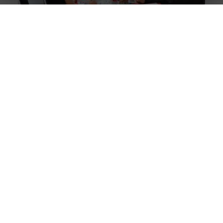
Volg een opleiding tot commercieel administratief
medewerker
Werken als administratief medewerker is iets dat veel
mensen aantrekt. Het kan om een fulltime of parttime
functie gaan dus
Blijf bij met Microsoft Office trainingen
De Microsoft software wordt wereldwijd door
miljoenen en miljoenen mensen gebruikt. Er zijn talloze