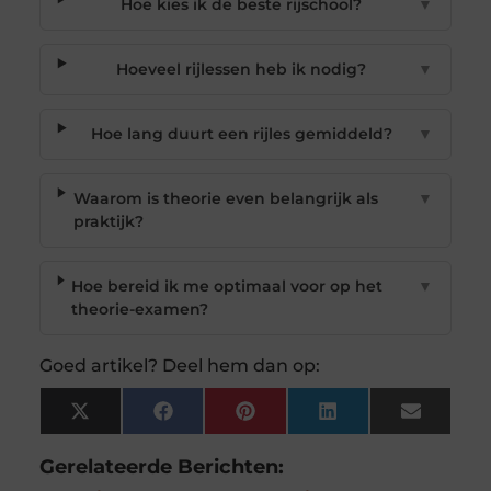
Hoe kies ik de beste rijschool?
▼
Hoeveel rijlessen heb ik nodig?
▼
Hoe lang duurt een rijles gemiddeld?
▼
Waarom is theorie even belangrijk als
▼
praktijk?
Hoe bereid ik me optimaal voor op het
▼
theorie-examen?
Goed artikel? Deel hem dan op:
X
Facebook
Pinterest
LinkedIn
Email
(Twitter)
Gerelateerde Berichten: