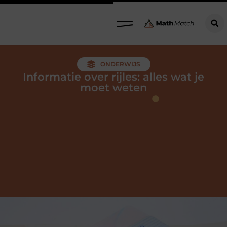
ONDERWIJS
Informatie over rijles: alles wat je
moet weten