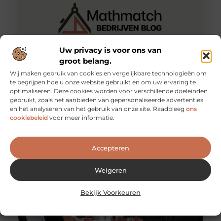
Uw privacy is voor ons van
groot belang.
Wij maken gebruik van cookies en vergelijkbare technologieën om
Studiebegeleiding voor Kinderen met dyslexie: wat u
te begrijpen hoe u onze website gebruikt en om uw ervaring te
moet weten
optimaliseren. Deze cookies worden voor verschillende doeleinden
Als uw kind dyslexie heeft, is de kans groot dat hij
gebruikt, zoals het aanbieden van gepersonaliseerde advertenties
gespecialiseerde leesinstructies krijgt als onderdeel van
en het analyseren van het gebruik van onze site. Raadpleeg
ons
zijn geïndividualiseerd onderwijsprogramma
cookiebeleid
voor meer informatie.
Accepteren
Weigeren
Bekijk Voorkeuren