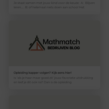
Je staat samen met jouw kind voor de keuze: A: Blijven
leren….. B: of helemaal niets doen aan school Het
Opleiding kapper volgen? Kijk eens hier!
Is ‘als je haar maar goed zit’ jouw favoriete uitdrukking
en leef je dit ook na? Dan is de opleiding