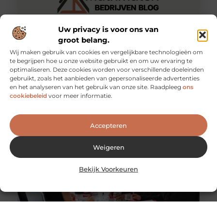
Uw privacy is voor ons van
groot belang.
Wij maken gebruik van cookies en vergelijkbare technologieën om
Studiebegeleiding voor Kinderen met dyslexie: wat u
te begrijpen hoe u onze website gebruikt en om uw ervaring te
moet weten
optimaliseren. Deze cookies worden voor verschillende doeleinden
Als uw kind dyslexie heeft, is de kans groot dat hij
gebruikt, zoals het aanbieden van gepersonaliseerde advertenties
gespecialiseerde leesinstructies krijgt als onderdeel van
en het analyseren van het gebruik van onze site. Raadpleeg
ons
zijn geïndividualiseerd onderwijsprogramma
cookiebeleid
voor meer informatie.
Accepteren
Weigeren
Bekijk Voorkeuren