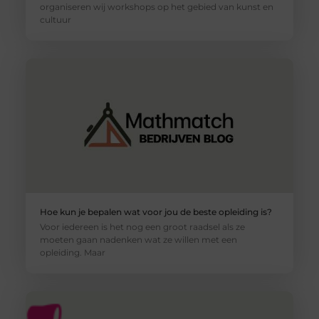
organiseren wij workshops op het gebied van kunst en
cultuur
Hoe kun je bepalen wat voor jou de beste opleiding is?
Voor iedereen is het nog een groot raadsel als ze
moeten gaan nadenken wat ze willen met een
opleiding. Maar