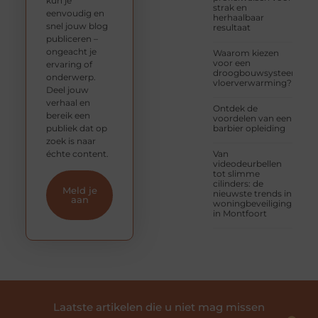
kun je
strak en
eenvoudig en
herhaalbaar
snel jouw blog
resultaat
publiceren –
ongeacht je
Waarom kiezen
voor een
ervaring of
droogbouwsysteem
onderwerp.
vloerverwarming?
Deel jouw
verhaal en
Ontdek de
bereik een
voordelen van een
publiek dat op
barbier opleiding
zoek is naar
échte content.
Van
videodeurbellen
tot slimme
cilinders: de
Meld je
nieuwste trends in
aan
woningbeveiliging
in Montfoort
Laatste artikelen die u niet mag missen