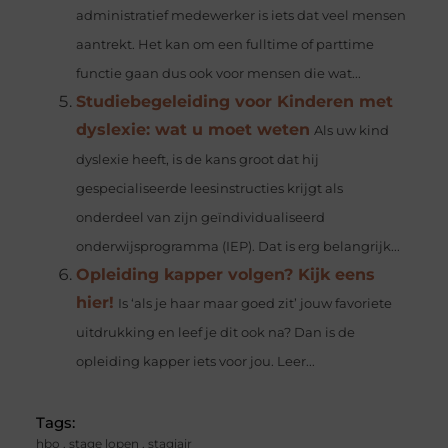
administratief medewerker is iets dat veel mensen
aantrekt. Het kan om een fulltime of parttime
functie gaan dus ook voor mensen die wat...
Studiebegeleiding voor Kinderen met
dyslexie: wat u moet weten
Als uw kind
dyslexie heeft, is de kans groot dat hij
gespecialiseerde leesinstructies krijgt als
onderdeel van zijn geïndividualiseerd
onderwijsprogramma (IEP). Dat is erg belangrijk...
Opleiding kapper volgen? Kijk eens
hier!
Is ‘als je haar maar goed zit’ jouw favoriete
uitdrukking en leef je dit ook na? Dan is de
opleiding kapper iets voor jou. Leer...
Tags:
hbo
,
stage lopen
,
stagiair