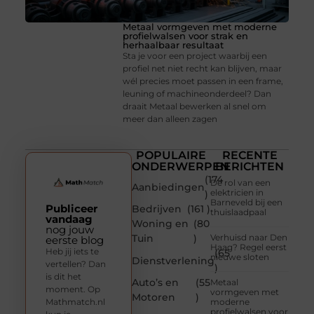
Metaal vormgeven met moderne
profielwalsen voor strak en
herhaalbaar resultaat
Sta je voor een project waarbij een
profiel net niet recht kan blijven, maar
wél precies moet passen in een frame,
leuning of machineonderdeel? Dan
draait Metaal bewerken al snel om
meer dan alleen zagen
POPULAIRE
RECENTE
ONDERWERPEN
BERICHTEN
(174
De rol van een
Aanbiedingen
elektricien in
)
Barneveld bij een
Publiceer
Bedrijven
(161 )
thuislaadpaal
vandaag
Woning en
(80
nog jouw
Tuin
)
Verhuisd naar Den
eerste blog
Haag? Regel eerst
Heb jij iets te
(65
nieuwe sloten
Dienstverlening
vertellen? Dan
)
is dit het
Auto’s en
(55
Metaal
moment. Op
vormgeven met
Motoren
)
Mathmatch.nl
moderne
profielwalsen voor