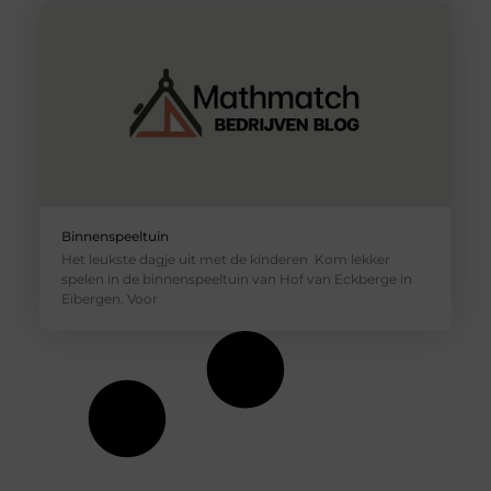
Binnenspeeltuin
Het leukste dagje uit met de kinderen Kom lekker
spelen in de binnenspeeltuin van Hof van Eckberge in
Eibergen. Voor