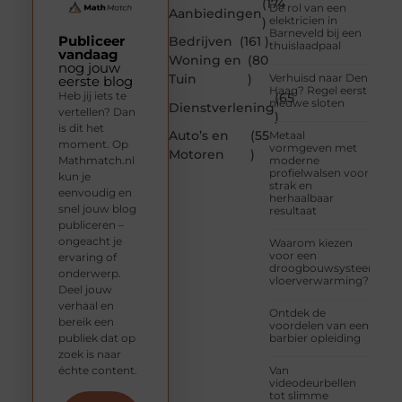
(174
De rol van een
Aanbiedingen
elektricien in
)
Barneveld bij een
Publiceer
Bedrijven
(161 )
thuislaadpaal
vandaag
Woning en
(80
nog jouw
Tuin
)
Verhuisd naar Den
eerste blog
Haag? Regel eerst
Heb jij iets te
(65
nieuwe sloten
Dienstverlening
vertellen? Dan
)
is dit het
Auto’s en
(55
Metaal
moment. Op
vormgeven met
Motoren
)
Mathmatch.nl
moderne
profielwalsen voor
kun je
strak en
eenvoudig en
herhaalbaar
snel jouw blog
resultaat
publiceren –
ongeacht je
Waarom kiezen
voor een
ervaring of
droogbouwsysteem
onderwerp.
vloerverwarming?
Deel jouw
verhaal en
Ontdek de
bereik een
voordelen van een
publiek dat op
barbier opleiding
zoek is naar
échte content.
Van
videodeurbellen
tot slimme