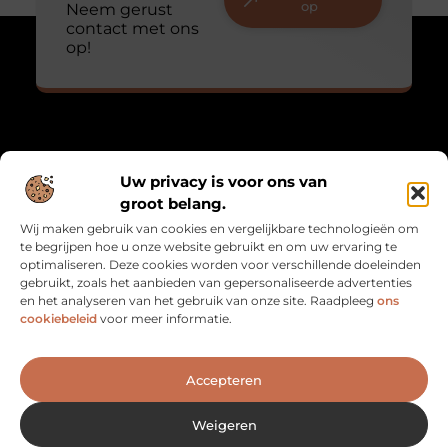
op
Neem gerust
contact met ons
op!
Over Mathmatch
Uw privacy is voor ons van
“Waar logica en leven samenkomen.”
groot belang.
Mathmatch.nl combineert inzichten uit de wiskunde met
Wij maken gebruik van cookies en vergelijkbare technologieën om
alledaagse reflecties. Een unieke verzameling blogs voor
te begrijpen hoe u onze website gebruikt en om uw ervaring te
denkers, dromers en doeners.
optimaliseren. Deze cookies worden voor verschillende doeleinden
gebruikt, zoals het aanbieden van gepersonaliseerde advertenties
Bericht categorie
en het analyseren van het gebruik van onze site. Raadpleeg
ons
cookiebeleid
voor meer informatie.
Onze informatie
Accepteren
Goede Backlinks: De Sleutel naar Betere SEO en Meer Vertrouwen
Geld verdienen met je website: zo maak je van je site een inkomstenbron
Weigeren