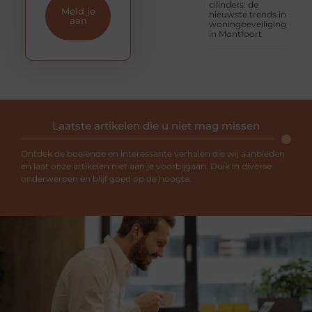
cilinders: de
Meld je
nieuwste trends in
aan
woningbeveiliging
in Montfoort
Laatste artikelen die u niet mag missen
Ontdek de boeiende en interessante verhalen die wij aanbieden
en laat onze artikelen niet aan je voorbijgaan. Duik in diverse
onderwerpen en blijf goed op de hoogte.